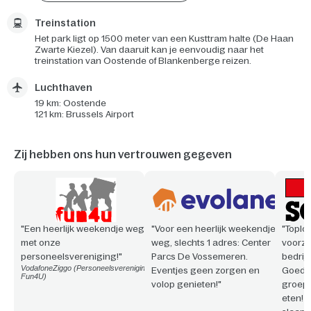
Treinstation
Het park ligt op 1500 meter van een Kusttram halte (De Haan
Zwarte Kiezel). Van daaruit kan je eenvoudig naar het
treinstation van Oostende of Blankenberge reizen.
Luchthaven
19 km: Oostende
121 km: Brussels Airport
Zij hebben ons hun vertrouwen gegeven
"Een heerlijk weekendje weg
"Voor een heerlijk weekendje
"Toploc
met onze
weg, slechts 1 adres: Center
voorzi
personeelsvereniging!"
Parcs De Vossemeren.
bedrijf
VodafoneZiggo (Personeelsvereniging
Eventjes geen zorgen en
Goede 
Fun4U)
volop genieten!"
groepe
eten! 