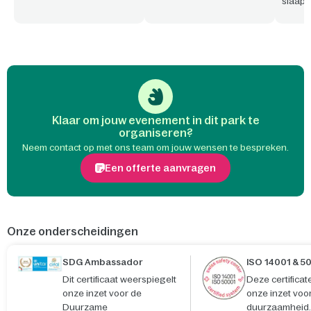
slaap
Bovend
aange
park/p
werken
Klaar om jouw evenement in dit park te
organiseren?
Neem contact op met ons team om jouw wensen te bespreken.
Een offerte aanvragen
Onze onderscheidingen
SDG Ambassador
ISO 14001 & 5
Dit certificaat weerspiegelt
Deze certifica
onze inzet voor de
onze inzet voo
Duurzame
duurzaamheid.