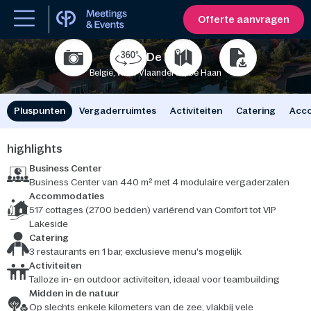
Offerte aanvragen
Park De Haan
België, West-Vlaanderen, De Haan
500
800
Pluspunten
Vergaderruimtes
Activiteiten
Catering
Acc
highlights
Business Center
Business Center van 440 m² met 4 modulaire vergaderzalen
Accommodaties
517 cottages (2700 bedden) variërend van Comfort tot VIP
Lakeside
Catering
3 restaurants en 1 bar, exclusieve menu's mogelijk
Activiteiten
Talloze in- en outdoor activiteiten, ideaal voor teambuilding
Midden in de natuur
Op slechts enkele kilometers van de zee, vlakbij vele