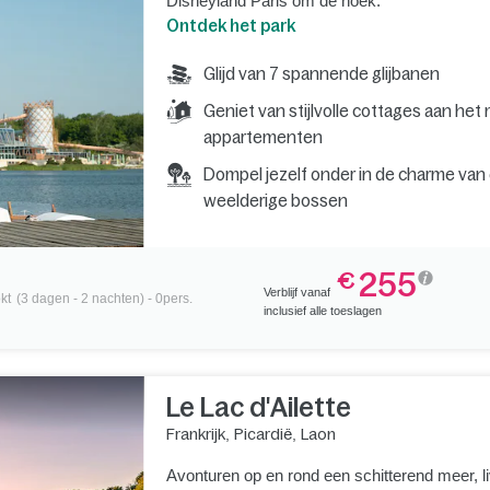
Disneyland Paris om de hoek.
Ontdek het park
Glijd van 7 spannende glijbanen
Geniet van stijlvolle cottages aan het
appartementen
Dompel jezelf onder in de charme van
weelderige bossen
255
€
Verblijf vanaf
kt
(3 dagen - 2 nachten) - 0pers.
inclusief alle toeslagen
Le Lac d'Ailette
Frankrijk
,
Picardië
,
Laon
Avonturen op en rond een schitterend meer, li