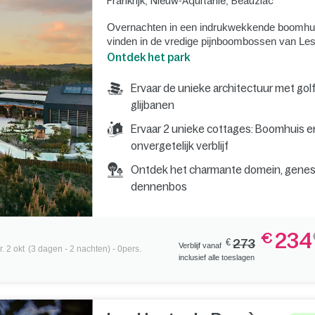
Frankrijk
,
Nieuw-Aquitanië
,
Beauziac
Overnachten in een indrukwekkende boomhut, 
vinden in de vredige pijnboombossen van Le
Ontdek het park
Ervaar de unieke architectuur met gol
glijbanen
Ervaar 2 unieke cottages: Boomhuis en
onvergetelijk verblijf
Ontdek het charmante domein, geneste
dennenbos
234
€
€
273
Verblijf vanaf
. 2 okt
(3 dagen - 2 nachten) - 0pers.
inclusief alle toeslagen