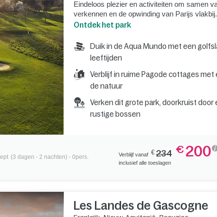
Eindeloos plezier en activiteiten om samen v
verkennen en de opwinding van Parijs vlakbij.
Ontdek het park
Duik in de Aqua Mundo met een golfsla
leeftijden
Verblijf in ruime Pagode cottages met 
de natuur
Verken dit grote park, doorkruist do
rustige bossen
200
€
€
234
Verblijf vanaf
sept
(3 dagen - 2 nachten) - 0pers.
inclusief alle toeslagen
Les Landes de Gascogne