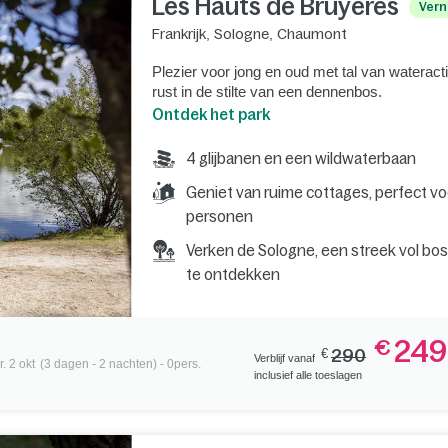
Les Hauts de Bruyères
Vern
Frankrijk
,
Sologne
,
Chaumont
Plezier voor jong en oud met tal van wateracti
rust in de stilte van een dennenbos.
Ontdek het park
4 glijbanen en een wildwaterbaan
Geniet van ruime cottages, perfect vo
personen
Verken de Sologne, een streek vol b
te ontdekken
249
€
€
290
Verblijf vanaf
. 2 okt
(3 dagen - 2 nachten) - 0pers.
inclusief alle toeslagen