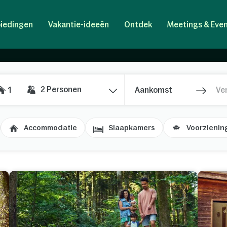
iedingen
Vakantie-ideeën
Ontdek
Meetings & Eve
adres. Ga voor ontspanning of juist voor een actieve vakantie in een
om is er voor ieder wat wils. Vakantieplezier gegarandeerd!
ntelbare mogelijkheden wat betreft het ontdekken van de natuur. Sta
o! In Frankrijk vind je schilderachtige dorpjes waar je over markt
rankrijk op de juiste plek.
2
Personen
1
 dit jaar Frankrijk moet zijn? Bij onze vakantieparken in Frankri
nder trouwe viervoeter aan je zijde. Tevens vind je in elk vakan
Accommodatie
Slaapkamers
Voorzienin