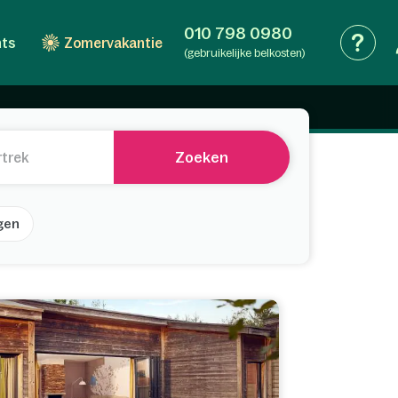
010 798 0980
nts
Zomervakantie
(gebruikelijke belkosten)
 van onze vakantieparken in Frankrijk. Frankrijk
... Lees meer
p op je fiets, ga heerlijk wandelen of bekijk het
jes kan slenteren en kastelen kan bezoeken. Ook
Zoeken
jk kan je tegen een toeslag je huisdier meenemen,
tiepark de Aqua Mundo waar jong en oud een
gen