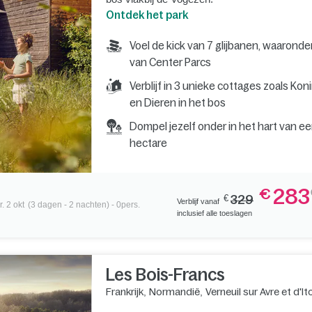
Ontdek het park
Voel de kick van 7 glijbanen, waaronde
van Center Parcs
Verblijf in 3 unieke cottages zoals Kon
en Dieren in het bos
Dompel jezelf onder in het hart van e
hectare
283
€
€
329
Verblijf vanaf
. 2 okt
(3 dagen - 2 nachten) - 0pers.
inclusief alle toeslagen
Les Bois-Francs
Frankrijk
,
Normandië
,
Verneuil sur Avre et d'It