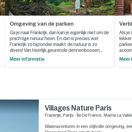
Omgeving van de parken
Verbl
Ga je naar Frankrijk, dan kan je eigenlijk niet om de
Als je
prachtige natuur heen. En dat is precies wat
lekker
Frankrijk zo bijzonder maakt: de natuur is zo
parken
divers! Van heerlijk geurende dennenbossen,
accom
oneindige landbouwvelden, strand, heuvels en
bij zit.
Meer informatie
Meer 
nog veel meer!
Villages Nature Paris
Frankrijk
,
Parijs - Île De France
,
Marne La Vallé
Wateravonturen in een stijlvolle omgeving, ee