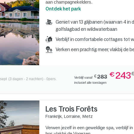
aan champagnekelders.
Ontdek het park
Geniet van 13 glijbanen (waarvan 4 in
golfslagbad en wildwaterbaan
Verblijf in comfortabele cottages tot 
Verken een prachtig meer, vlakbij d
243
€
€
283
Verblijf vanaf
 sept
(3 dagen - 2 nachten) - 0pers.
inclusief alle toeslagen
Les Trois Forêts
Frankrijk
,
Lorraine
,
Metz
Verwen jezelf in een geweldige spa, verblijf in
bos vlakbij de Vogezen.