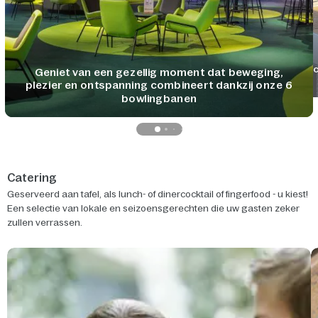
pi
Geniet van een gezellig moment dat beweging,
plezier en ontspanning combineert dankzij onze 6
bowlingbanen
Catering
Geserveerd aan tafel, als lunch- of dinercocktail of fingerfood - u kiest!
Een selectie van lokale en seizoensgerechten die uw gasten zeker
zullen verrassen.