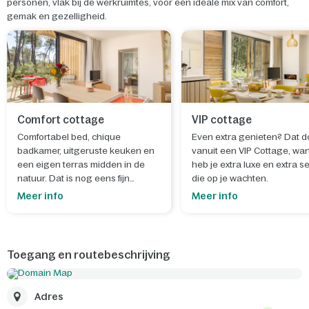
personen, vlak bij de werkruimtes, voor een ideale mix van comfort,
gemak en gezelligheid.
Comfort cottage
VIP cottage
Comfortabel bed, chique
Even extra genieten? Dat d
badkamer, uitgeruste keuken en
vanuit een VIP Cottage, wa
een eigen terras midden in de
heb je extra luxe en extra s
natuur. Dat is nog eens fijn
die op je wachten.
wakker worden.
Meer info
Meer info
Toegang en routebeschrijving
Adres