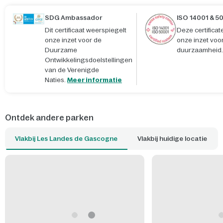
SDG Ambassador
ISO 14001 & 5
Dit certificaat weerspiegelt
Deze certifica
onze inzet voor de
onze inzet voo
Duurzame
duurzaamheid.
Ontwikkelingsdoelstellingen
van de Verenigde
Naties.
Meer informatie
Ontdek andere parken
Vlakbij Les Landes de Gascogne
Vlakbij huidige locatie