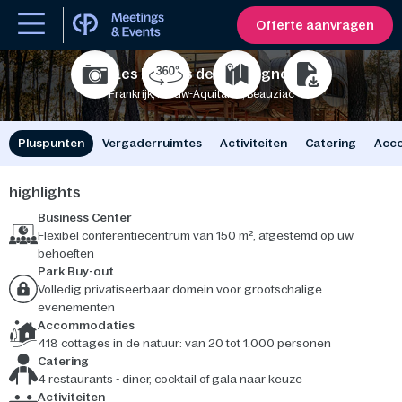
Offerte aanvragen
Les Landes de Gascogne
Frankrijk, Nieuw-Aquitanië, Beauziac
100
1500
Pluspunten
Vergaderruimtes
Activiteiten
Catering
Acc
highlights
Business Center
Flexibel conferentiecentrum van 150 m², afgestemd op uw
behoeften
Park Buy-out
Volledig privatiseerbaar domein voor grootschalige
evenementen
Accommodaties
418 cottages in de natuur: van 20 tot 1.000 personen
Catering
4 restaurants - diner, cocktail of gala naar keuze
Activiteiten