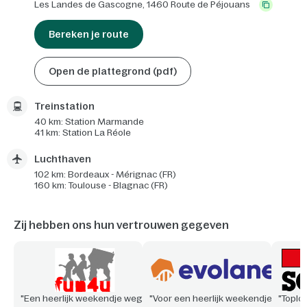
Les Landes de Gascogne,
1460 Route de Péjouans
Bereken je route
Open de plattegrond (pdf)
Treinstation
40 km: Station Marmande
41 km: Station La Réole
Luchthaven
102 km: Bordeaux - Mérignac (FR)
160 km: Toulouse - Blagnac (FR)
Zij hebben ons hun vertrouwen gegeven
"Een heerlijk weekendje weg
"Voor een heerlijk weekendje
"Toploc