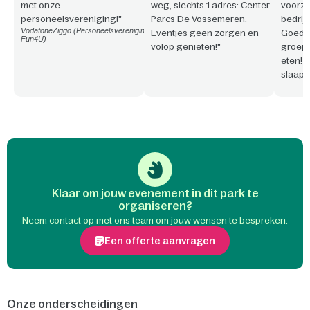
met onze
weg, slechts 1 adres: Center
voorzi
personeelsvereniging!"
Parcs De Vossemeren.
bedrijf
VodafoneZiggo (Personeelsvereniging
Eventjes geen zorgen en
Goede 
Fun4U)
volop genieten!"
groepe
eten! 
slaap
Bovend
aange
park/p
werken
Klaar om jouw evenement in dit park te
organiseren?
Neem contact op met ons team om jouw wensen te bespreken.
Een offerte aanvragen
Onze onderscheidingen