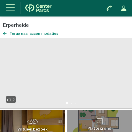
Erperheide
Terug naar accommodaties
6
Plattegrond
Virtueel bezoek