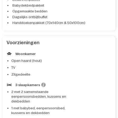
Babydekbedpakket
Opgemaakte bedden
Dagelijks ontbijtbuffet
Handdoekenpakket (70x140cm & 50x100cm)
Voorzieningen
Woonkamer
Open haard (hout)
TV
Zitgedeelte
3 slaapkamers
2 met 2 samenstaande
eenpersoonsbedden, kussens en
dekbedden
1 met babybed, eenpersoonsbed,
kussens en dekbedden