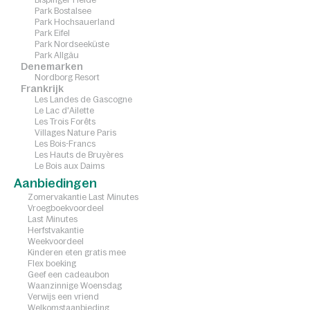
Park Bostalsee
Park Hochsauerland
Park Eifel
Park Nordseeküste
Park Allgäu
Denemarken
Nordborg Resort
Frankrijk
Les Landes de Gascogne
Le Lac d'Ailette
Les Trois Forêts
Villages Nature Paris
Les Bois-Francs
Les Hauts de Bruyères
Le Bois aux Daims
Aanbiedingen
Zomervakantie Last Minutes
Vroegboekvoordeel
Last Minutes
Herfstvakantie
Weekvoordeel
Kinderen eten gratis mee
Flex boeking
Geef een cadeaubon
Waanzinnige Woensdag
Verwijs een vriend
Welkomstaanbieding