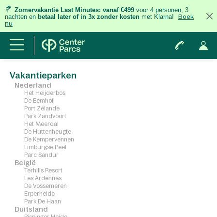
Zomervakantie Last Minutes:
vanaf €499
voor 4 personen, 3
nachten
en
betaal later of in 3x zonder kosten
met Klarna!
Boek
nu
Vakantieparken
Nederland
Het Heijderbos
De Eemhof
Port Zélande
Park Zandvoort
Het Meerdal
De Huttenheugte
De Kempervennen
Limburgse Peel
Parc Sandur
België
Terhills Resort
Les Ardennes
De Vossemeren
Erperheide
Park De Haan
Duitsland
Bispinger Heide