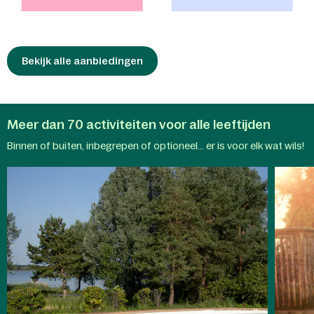
speelplezier, ongeacht het weer buiten. -
Maak samen een vroege
ochtendwandeling of een ontspannen
fietstocht in het zonovergoten
landschap. Met de
Bekijk alle aanbiedingen
Nature Discovery-
App
verandert elke stap in een
ontdekkingsreis en onthult de
natuurlijke wonderen van het park.
Meer dan 70 activiteiten voor alle leeftijden
Aqua
Binnen of buiten, inbegrepen of optioneel... er is voor elk wat wils!
Mundo
Kindera