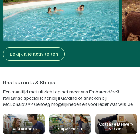
Bekijk alle activiteiten
Restaurants & Shops
Een maaltijd met uitzicht op het meer van Embarcadère?
Italiaanse specialiteiten bij II Gardino of snacken bij
McDonald's®? Genoeg mogelijkheden en voor ieder wat wils. Je
kunt ook lunchen of dineren in jouw cottage dankzij de
thuisbezorgservice en boodschappen doen in onze winkels.
Cottage Delivery
Restaurants
Supermarkt
Service