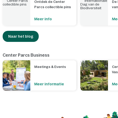
Ontdek de Center
De 
Parcs collectible pins
van
Meer info
Mee
Naar het blog
Center Parcs Business
Meetings & Events
Cen
Va
Meer informatie
Mee