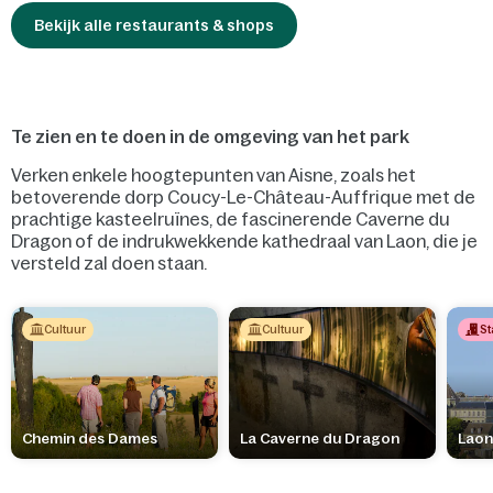
Bekijk alle restaurants & shops
Te zien en te doen in de omgeving van het park
Verken enkele hoogtepunten van Aisne, zoals het
betoverende dorp Coucy-Le-Château-Auffrique met de
prachtige kasteelruïnes, de fascinerende Caverne du
Dragon of de indrukwekkende kathedraal van Laon, die je
versteld zal doen staan.
Cultuur
Cultuur
St
Chemin des Dames
La Caverne du Dragon
Lao