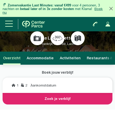
Zomervakantie Last Minutes:
vanaf €499
voor 4 personen, 3
nachten
en
betaal later of in 3x zonder kosten
met Klarna!
Boek
nu
Le Lac d'Ailette
Frankrijk, Picardië, Laon
Overzicht
Accommodatie
Activiteiten
Restaurants & 
Boek jouw verblijf
1
2
Aankomstdatum
Zoek je verblijf