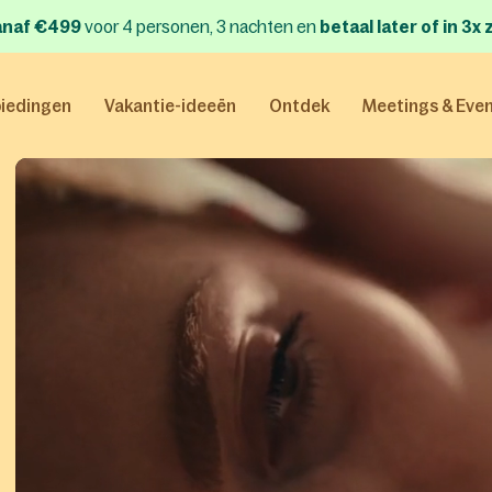
anaf €499
voor 4 personen, 3 nachten
en
betaal later of in 3
iedingen
Vakantie-ideeën
Ontdek
Meetings & Eve