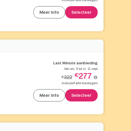
Meer info
Selecteer
Last Minute aanbieding
Van wo. 9 tot vr. 11 sept
277
€
322
€
inclusief alle toeslagen
Meer info
Selecteer