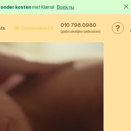
Boek nu
x zonder kosten
met Klarna!
010 798 0980
nts
Zomervakantie
(gebruikelijke belkosten)