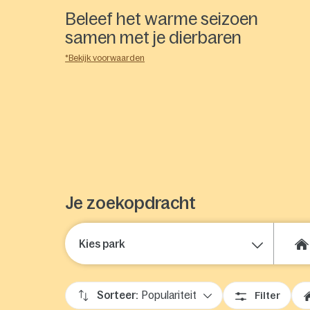
Beleef het warme seizoen
samen met je dierbaren
*Bekijk voorwaarden
Speciale zomer-
Last Minutes
Vanaf €499
activiteiten
Je zoekopdracht
Kies park
Sorteer:
Populariteit
Filter