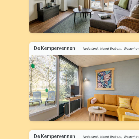
,
,
De Kempervennen
Nederland
Noord-Brabant
Westerho
,
,
De Kempervennen
Nederland
Noord-Brabant
Westerho