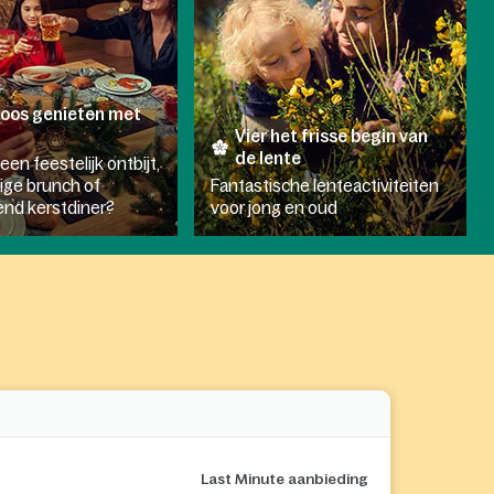
loos genieten met
Vier het frisse begin van
de lente
een feestelijk ontbijt,
ige brunch of
Fantastische lenteactiviteiten
end kerstdiner?
voor jong en oud​
Last Minute aanbieding