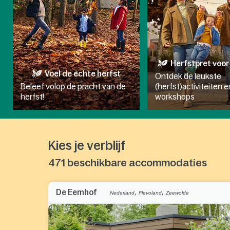
Herfstpret voor
Voel de echte herfst
Ontdek de leukste
Beleef volop de pracht van de
(herfst)activiteiten e
herfst!​
workshops
Kies je verblijf
471
beschikbare accommodaties
,
,
De Eemhof
Nederland
Flevoland
Zeewolde