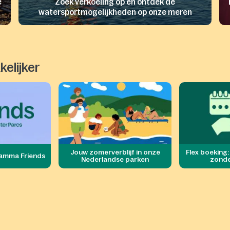
e
Zoek verkoeling op en ontdek de
watersportmogelijkheden op onze meren
elijker
Jouw zomerverblijf in onze
Flex boeking:
ramma Friends
Nederlandse parken​
zonde