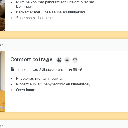
Ruim balkon met panoramisch uitzicht over het
Eemmeer
Badkamer met Finse sauna en bubbelbad
Shampoo & douchegel
ven
Comfort cottage
2 Slaapkamers
4 pers.
59 m²
Privéterras met tuinmeubilair
Kindermeubilair (babybed/box en kinderstoel)
Open haard
ven