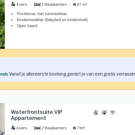
2 Slaapkamers
4 pers.
67 m²
Privéterras met tuinmeubilair
Kindermeubilair (babybed en kinderstoel)
Open haard
Vanaf je allereerste boeking geniet je van een gratis verrassin
Waterfrontsuite VIP
Appartement
2 Slaapkamers
4 pers.
71m²