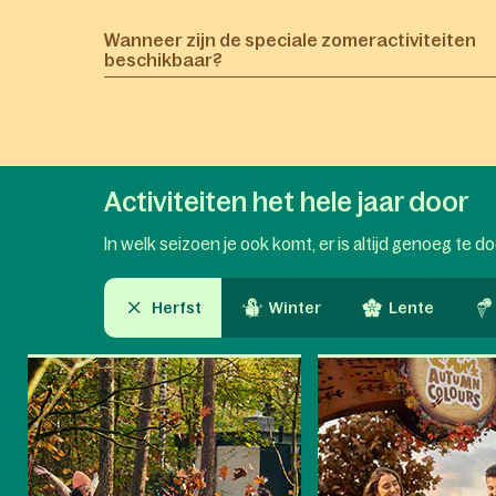
Wanneer zijn de speciale zomeractiviteiten
beschikbaar?
Activiteiten het hele jaar door
In welk seizoen je ook komt, er is altijd genoeg te d
Herfst
Winter
Lente