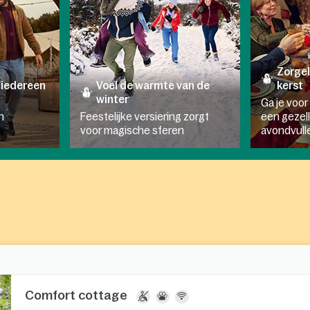
Zorge
 iedereen
Voel de warmte van de
kerst
winter
Ga je voor 
n
Feestelijke versiering zorgt
een gezell
voor magische sferen
avondvull
Comfort cottage