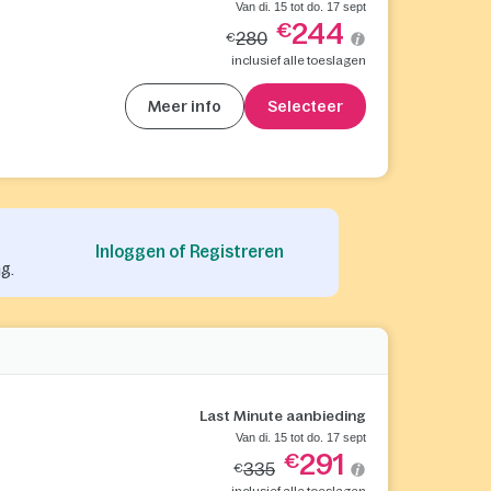
Van di. 15 tot do. 17 sept
244
€
280
€
inclusief alle toeslagen
Meer info
Selecteer
Inloggen of Registreren
g.
Last Minute aanbieding
Van di. 15 tot do. 17 sept
291
€
335
€
inclusief alle toeslagen