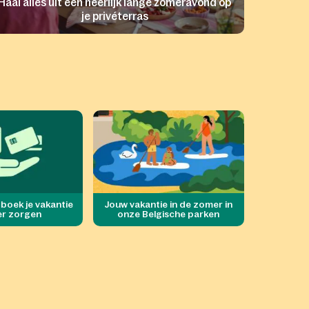
Haal alles uit een heerlijk lange zomeravond op
je privéterras
 boek je vakantie
Jouw vakantie in de zomer in
r zorgen
onze Belgische parken