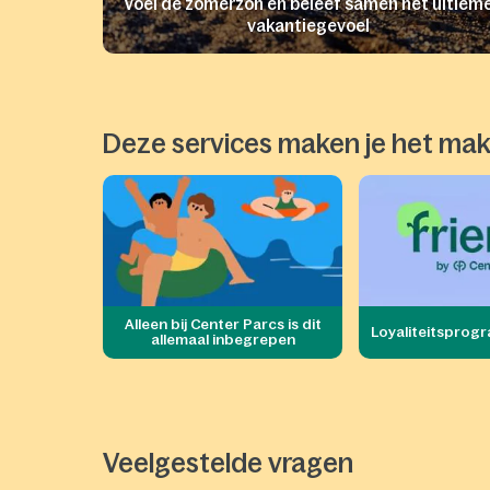
Voel de zomerzon en beleef samen het ultiem
vakantiegevoel
Deze services maken je het makk
Alleen bij Center Parcs is dit
Loyaliteitsprog
allemaal inbegrepen
Veelgestelde vragen