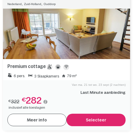
,
,
Nederland
Zuid-Holland
Ouddorp
Premium cottage
6 pers.
79 m²
3 Slaapkamers
Van ma. 21 tot wo. 23 sept (2 nachten)
Last Minute aanbieding
282
€
322
€
inclusief alle toeslagen
Meer info
Selecteer