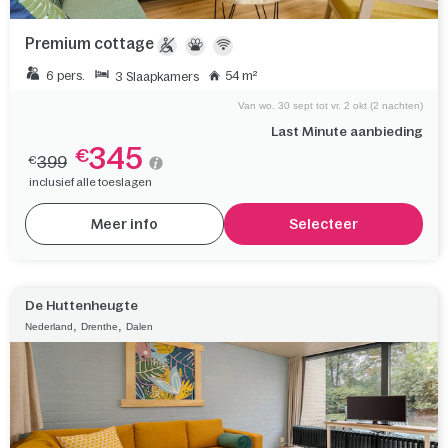
Premium cottage
6 pers.
54 m²
3 Slaapkamers
Van wo. 30 sept tot vr. 2 okt (2 nachten)
Last Minute aanbieding
345
€
399
€
inclusief alle toeslagen
Meer info
Selecteer
De Huttenheugte
,
,
Nederland
Drenthe
Dalen