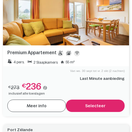
Premium Appartement
4 pers.
55 m²
2 Slaapkamers
Van wo. 30 sept tot vr. 2 okt (2 nachten)
Last Minute aanbieding
236
€
273
€
inclusief alle toeslagen
Meer info
Selecteer
Port Zélande