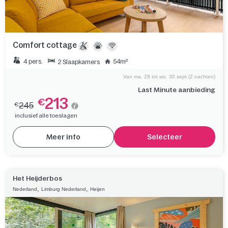
Comfort cottage
4 pers.
54m²
2 Slaapkamers
Van ma. 28 tot wo. 30 sept (2 nachten)
Last Minute aanbieding
213
€
245
€
inclusief alle toeslagen
Meer info
Selecteer
Het Heijderbos
,
,
Nederland
Limburg Nederland
Heijen