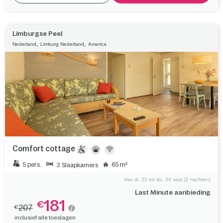
Limburgse Peel
,
,
Nederland
Limburg Nederland
America
Comfort cottage
5 pers.
65 m²
3 Slaapkamers
Van di. 22 tot do. 24 sept (2 nachten)
Last Minute aanbieding
181
€
207
€
inclusief alle toeslagen