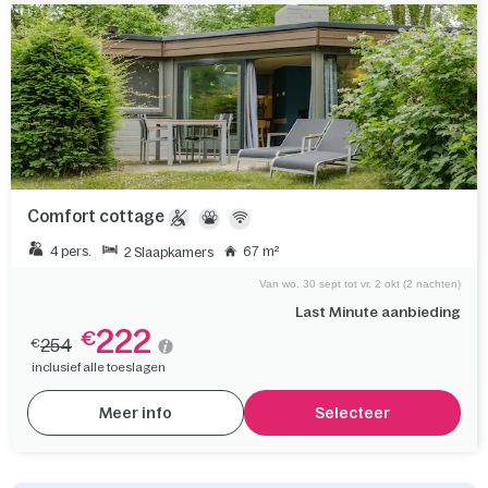
Comfort cottage
4 pers.
67 m²
2 Slaapkamers
Van wo. 30 sept tot vr. 2 okt (2 nachten)
Last Minute aanbieding
222
€
254
€
inclusief alle toeslagen
Meer info
Selecteer