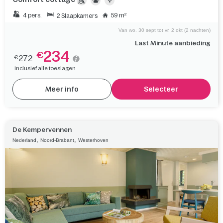
4 pers.
59 m²
2 Slaapkamers
Van wo. 30 sept tot vr. 2 okt (2 nachten)
Last Minute aanbieding
234
€
272
€
inclusief alle toeslagen
Meer info
Selecteer
De Kempervennen
,
,
Nederland
Noord-Brabant
Westerhoven