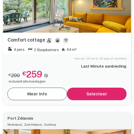
Comfort cottage
4 pers.
64 m²
2 Slaapkamers
Van wo. 16 tot vr. 18 sept (2 nachten)
Last Minute aanbieding
259
€
299
€
inclusief alle toeslagen
Meer info
Selecteer
Port Zélande
,
,
Nederland
Zuid-Holland
Ouddorp