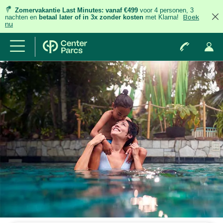
Zomervakantie Last Minutes:
vanaf €499
voor 4 personen, 3
nachten
en
betaal later of in 3x zonder kosten
met Klarna!
Boek
nu