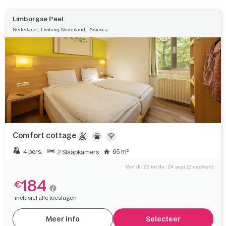
Limburgse Peel
,
,
Nederland
Limburg Nederland
America
Comfort cottage
4 pers.
65 m²
2 Slaapkamers
Van di. 22 tot do. 24 sept (2 nachten)
184
€
inclusief alle toeslagen
Meer info
Selecteer