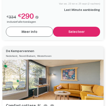
Van wo. 23 tot vr. 25 sept (2 nachten)
Last Minute aanbieding
290
€
334
€
inclusief alle toeslagen
Meer info
Selecteer
De Kempervennen
,
,
Nederland
Noord-Brabant
Westerhoven
Comfort cottage