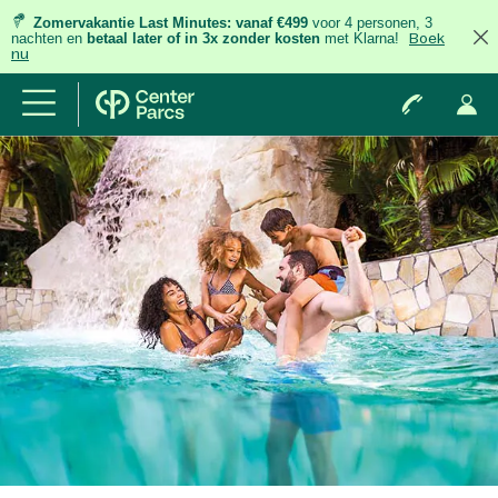
Zomervakantie Last Minutes:
vanaf €499
voor 4 personen, 3
nachten
en
betaal later of in 3x zonder kosten
met Klarna!
Boek
nu