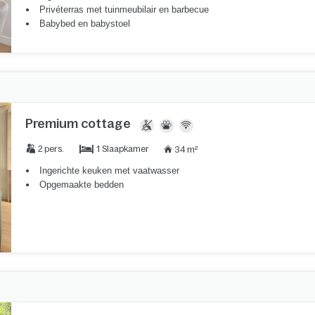
Privéterras met tuinmeubilair en barbecue
Babybed en babystoel
Premium cottage
1 Slaapkamer
2 pers.
34 m²
Ingerichte keuken met vaatwasser
Opgemaakte bedden