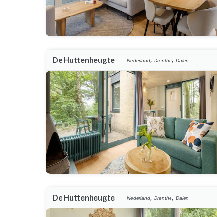
,
,
De Huttenheugte
Nederland
Drenthe
Dalen
,
,
De Huttenheugte
Nederland
Drenthe
Dalen