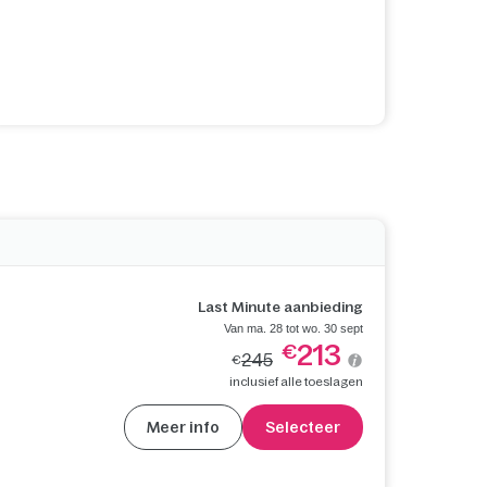
Last Minute aanbieding
Van ma. 28 tot wo. 30 sept
213
€
245
€
inclusief alle toeslagen
Meer info
Selecteer