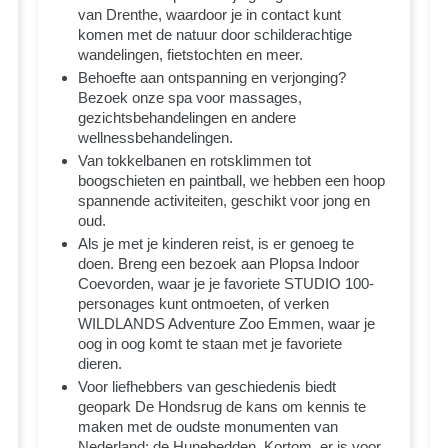
van Drenthe, waardoor je in contact kunt
komen met de natuur door schilderachtige
wandelingen, fietstochten en meer.
Behoefte aan ontspanning en verjonging?
Bezoek onze spa voor massages,
gezichtsbehandelingen en andere
wellnessbehandelingen.
Van tokkelbanen en rotsklimmen tot
boogschieten en paintball, we hebben een hoop
spannende activiteiten, geschikt voor jong en
oud.
Als je met je kinderen reist, is er genoeg te
doen. Breng een bezoek aan Plopsa Indoor
Coevorden, waar je je favoriete STUDIO 100-
personages kunt ontmoeten, of verken
WILDLANDS Adventure Zoo Emmen, waar je
oog in oog komt te staan met je favoriete
dieren.
Voor liefhebbers van geschiedenis biedt
geopark De Hondsrug de kans om kennis te
maken met de oudste monumenten van
Nederland: de Hunebedden. Kortom, er is voor