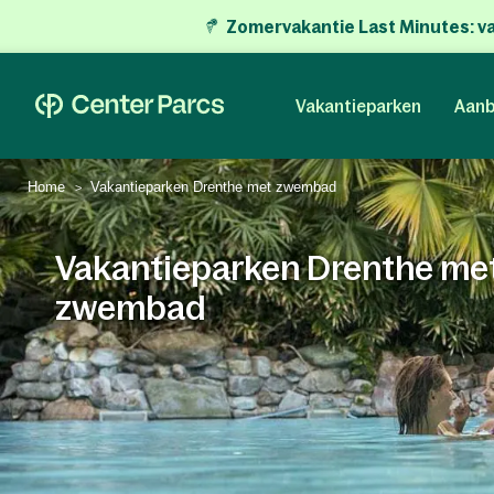
Zomervakantie Last Minutes:
v
Vakantieparken
Aanb
Home
Vakantieparken Drenthe met zwembad
Vakantieparken Drenthe me
zwembad