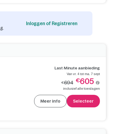
Inloggen of Registreren
g.
Last Minute aanbieding
Van vr. 4 tot ma. 7 sept
605
€
694
€
inclusief alle toeslagen
Meer info
Selecteer