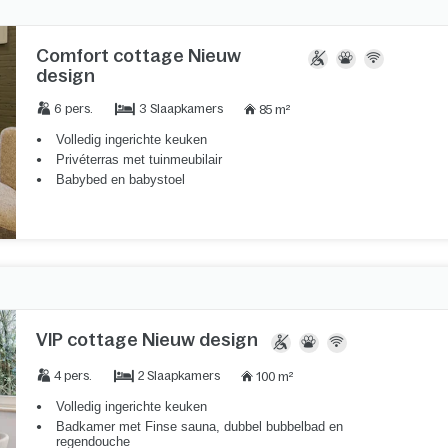
Comfort cottage Nieuw
design
3 Slaapkamers
6 pers.
85 m²
Volledig ingerichte keuken
Privéterras met tuinmeubilair
Babybed en babystoel
VIP cottage Nieuw design
2 Slaapkamers
4 pers.
100 m²
Volledig ingerichte keuken
Badkamer met Finse sauna, dubbel bubbelbad en
regendouche