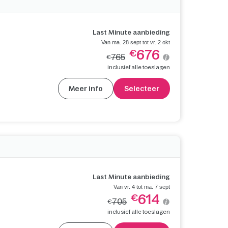
Last Minute aanbieding
Van ma. 28 sept tot vr. 2 okt
676
€
765
€
inclusief alle toeslagen
Meer info
Selecteer
Last Minute aanbieding
Van vr. 4 tot ma. 7 sept
614
€
705
€
inclusief alle toeslagen