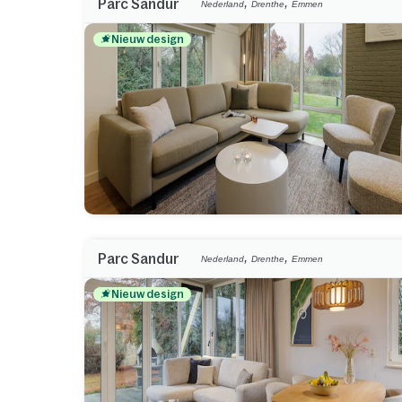
,
,
Parc Sandur
Nederland
Drenthe
Emmen
Nieuw design
,
,
Parc Sandur
Nederland
Drenthe
Emmen
Nieuw design