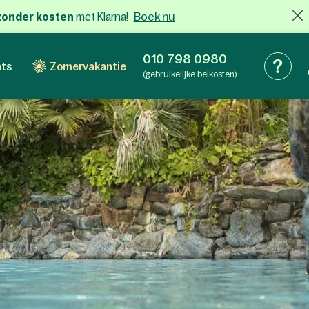
Boek nu
x zonder kosten
met Klarna!
010 798 0980
nts
Zomervakantie
(gebruikelijke belkosten)