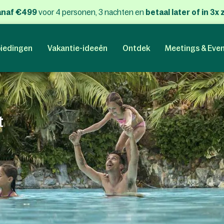
anaf €499
voor 4 personen, 3 nachten
en
betaal later of in 3
iedingen
Vakantie-ideeën
Ontdek
Meetings & Eve
t