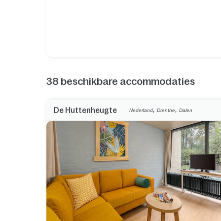
38
beschikbare accommodaties
,
,
De Huttenheugte
Nederland
Drenthe
Dalen