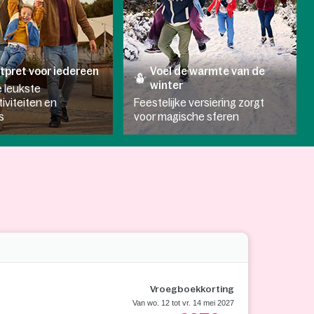
tpret voor iedereen
Voel de warmte van de
winter
 leukste
tiviteiten en
Feestelijke versiering zorgt
s
voor magische sferen
Vroegboekkorting
Van wo. 12 tot vr. 14 mei 2027