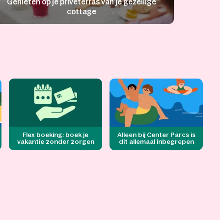
Genieten op je privéterras van je gezellige
cottage
Flex boeking: boek je
Alleen bij Center Parcs is
vakantie zonder zorgen
dit allemaal inbegrepen