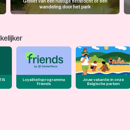
Geniet van een rustige fietstocht of een
wandeling door het park
elijker
TIS
Loyaliteitsprogramma
Jouw vakantie in onze
Friends
Belgische parken