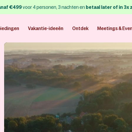
anaf €499
voor 4 personen, 3 nachten
en
betaal later of in 3
iedingen
Vakantie-ideeën
Ontdek
Meetings & Eve