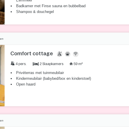
Eemmeer
Badkamer met Finse sauna en bubbelbad
Shampoo & douchegel
ven
Comfort cottage
2 Slaapkamers
4 pers.
59 m²
Privéterras met tuinmeubilair
Kindermeubilair (babybed/box en kinderstoel)
Open haard
ven