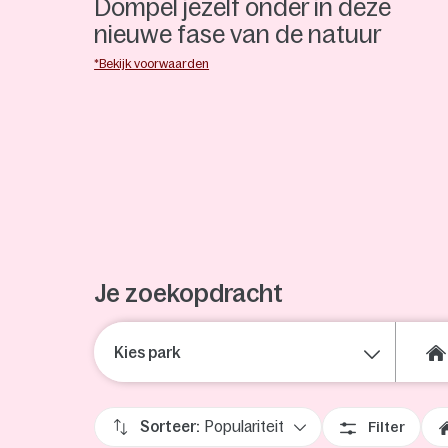
Dompel jezelf onder in deze
nieuwe fase van de natuur
*Bekijk voorwaarden
tot €45 Activity
Ontdek onze
20% korting +
Credit
lente activiteiten
Je zoekopdracht
Kies park
Sorteer:
Populariteit
Filter