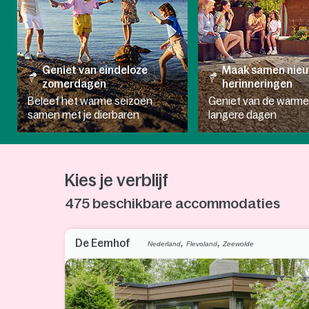
Geniet van eindeloze
Maak samen nie
zomerdagen
herinneringen
Beleef het warme seizoen
Geniet van de warme
samen met je dierbaren
langere dagen
Kies je verblijf
475
beschikbare accommodaties
,
,
De Eemhof
Nederland
Flevoland
Zeewolde