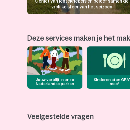
Geniet van lentekriebels en beleef samen de
vrolijke sfeer van het seizoen
Deze services maken je het makk
Jouw verblijf in onze
Kinderen eten GRA
Nederlandse parken​
mee*
Veelgestelde vragen