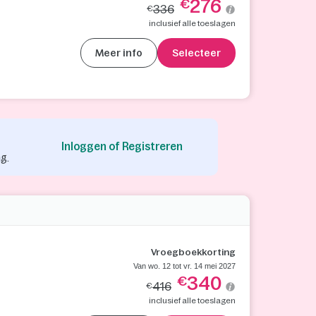
276
€
336
€
inclusief alle toeslagen
Meer info
Selecteer
Inloggen of Registreren
g.
Vroegboekkorting
Van wo. 12 tot vr. 14 mei 2027
340
€
416
€
inclusief alle toeslagen