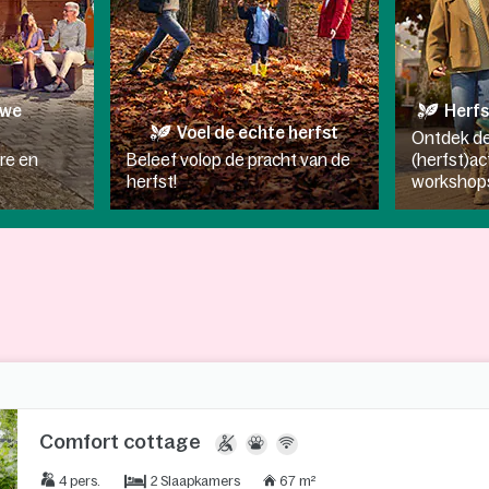
uwe
Herfs
Voel de echte herfst
Ontdek de
re en
Beleef volop de pracht van de
(herfst)ac
herfst!​
workshop
Comfort cottage
2 Slaapkamers
4 pers.
67 m²