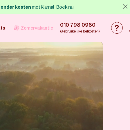
Boek nu
x zonder kosten
met Klarna!
010 798 0980
nts
Zomervakantie
(gebruikelijke belkosten)