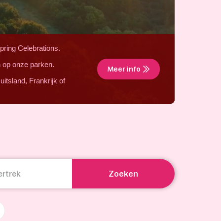
pring Celebrations.
en op onze parken.
Meer info
itsland, Frankrijk of
Zoeken