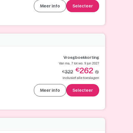
Meer info
Selecteer
Vroegboekkorting
Van ma. 7 tot wo. 9 jun 2027
262
€
322
€
inclusief alle toeslagen
Meer info
Selecteer