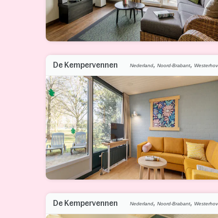
,
,
De Kempervennen
Nederland
Noord-Brabant
Westerho
,
,
De Kempervennen
Nederland
Noord-Brabant
Westerho