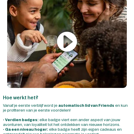
Hoe werkt het?
Vanaf je eerste verblijf word je
automatisch lid van Friends
en kun
je profiteren van je eerste voordelen!
•
Verdien badges:
elke badge viert een ander aspect van jouw
avonturen, van loyaliteit tot het ontdekken van nieuwe horizons.
•
Ga een niveau hoger:
elke badge heeft zijn eigen cadeaus en