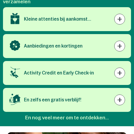
verzamelen
+
Kleine attenties bij aankomst...
+
Aanbiedingen en kortingen
+
Activity Credit en Early Check-in
+
En zelfs een gratis verblijf!
En nog veel meer om te ontdekken...