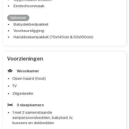
Eindschoonmaak
Optioneel:
Babydekbedpakket
Voorkeursligging
Handdoekenpakket (70x140cm & 50x100cm)
Voorzieningen
Woonkamer
Open haard (hout)
TV
Zitgedeelte
3 slaapkamers
1 met 2 samenstaande
eenpersoonsbedden, babybed, tv,
kussens en dekbedden