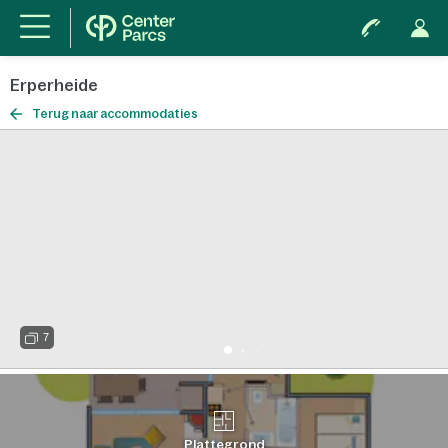
Erperheide
Terug naar accommodaties
7
Plattegrond