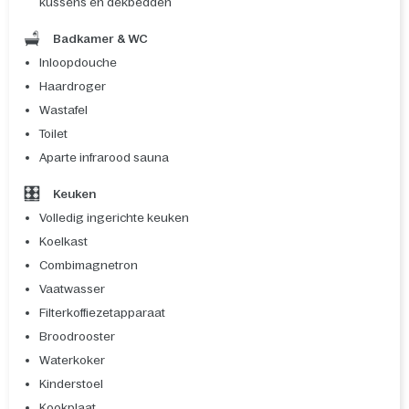
kussens en dekbedden
Badkamer & WC
Inloopdouche
Haardroger
Wastafel
Toilet
Aparte infrarood sauna
Keuken
Volledig ingerichte keuken
Koelkast
Combimagnetron
Vaatwasser
Filterkoffiezetapparaat
Broodrooster
Waterkoker
Kinderstoel
Kookplaat