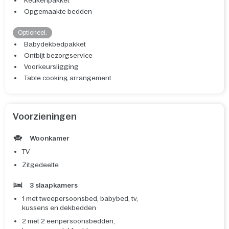
Keukenpakket
Opgemaakte bedden
Optioneel:
Babydekbedpakket
Ontbijt bezorgservice
Voorkeursligging
Table cooking arrangement
Voorzieningen
Woonkamer
TV
Zitgedeelte
3 slaapkamers
1 met tweepersoonsbed, babybed, tv,
kussens en dekbedden
2 met 2 eenpersoonsbedden,