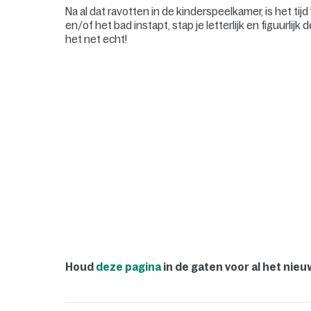
Na al dat ravotten in de kinderspeelkamer, is het 
en/of het bad instapt, stap je letterlijk en figuurlij
het net echt!
Houd
deze pagina
in de gaten voor al het nie