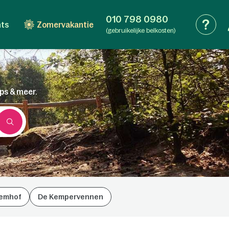
010 798 0980
nts
Zomervakantie
(gebruikelijke belkosten)
ips & meer.
emhof
De Kempervennen