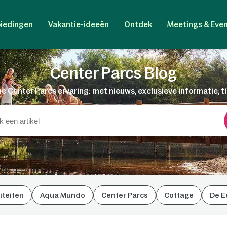
iedingen
Vakantie-ideeën
Ontdek
Meetings & Eve
Center Parcs Blog
e Center Parcs ervaring: met nieuws, exclusieve informatie, t
iteiten
Aqua Mundo
Center Parcs
Cottage
De E