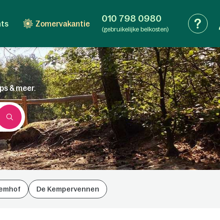
010 798 0980
nts
Zomervakantie
(gebruikelijke belkosten)
ips & meer.
emhof
De Kempervennen