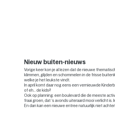
Nieuw buiten-nieuws
Vorige keer kon je al lezen dat de nieuwe thematisch
klimmen, glijden en schommelen in de frisse buiten
welke je het leukste vindt.
In april komt daar nog eens een vernieuwde Kinderboer
of eh… de kids?
Ook op planning: een boulevard die de meeste activ
fraai groen, dat ’s avonds uiteraard mooi verlicht is
En dan kan een nieuwe entree natuurlijk niet achterb