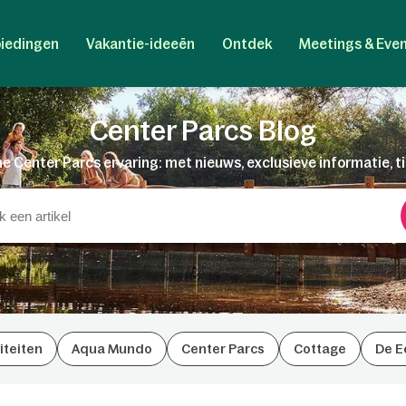
iedingen
Vakantie-ideeën
Ontdek
Meetings & Eve
Center Parcs Blog
e Center Parcs ervaring: met nieuws, exclusieve informatie, t
iteiten
Aqua Mundo
Center Parcs
Cottage
De E