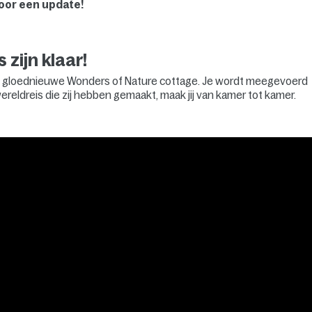
voor een update!
zijn klaar!
de gloednieuwe Wonders of Nature cottage. Je wordt meegevoerd
ereldreis die zij hebben gemaakt, maak jij van kamer tot kamer.