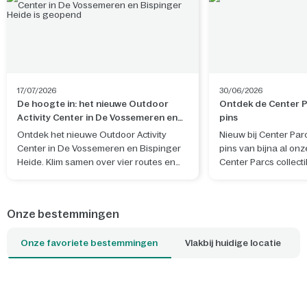
17/07/2026
30/06/2026
De hoogte in: het nieuwe Outdoor
Ontdek de Center Pa
Activity Center in De Vossemeren en
pins
Bispinger Heide is geopend
Ontdek het nieuwe Outdoor Activity
Nieuw bij Center Par
Center in De Vossemeren en Bispinger
pins van bijna al onz
Heide. Klim samen over vier routes en
Center Parcs collecti
beleef een actief avontuur in de natuur.
eigen ontwerp, geïn
natuur, sfeer en her
het park waar je verbli
Onze bestemmingen
Onze favoriete bestemmingen
Vlakbij huidige locatie