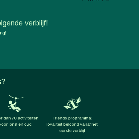
lgende verblijf!
ing!
s?
r dan 70 activiteiten
Friends-programma:
voor jong en oud
loyaliteit beloond vanaf het
eerste verblijf