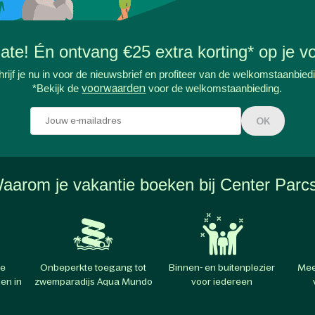
-date! Én ontvang €25 extra korting* op je vo
rijf je nu in voor de nieuwsbrief en profiteer van de welkomstaanbied
*Bekijk de
voorwaarden
voor de welkomstaanbieding.
OK
aarom je vakantie boeken bij Center Parc
te
Onbeperkte toegang tot
Binnen- en buitenplezier
Mee
en in
zwemparadijs Aqua Mundo
voor iedereen