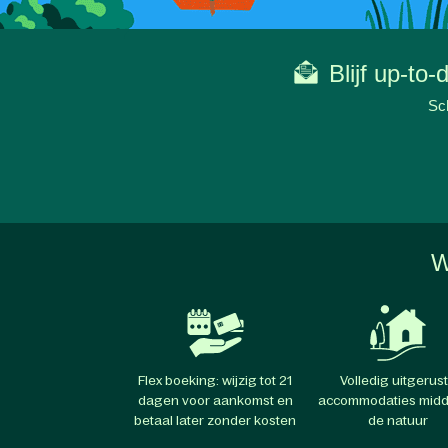
Blijf up-to
Sch
W
Flex boeking: wijzig tot 21
Volledig uitgerus
dagen voor aankomst en
accommodaties midd
betaal later zonder kosten
de natuur