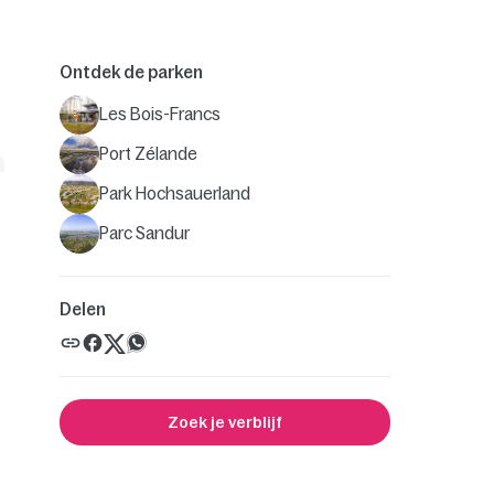
Ontdek de parken
Les Bois-Francs
Port Zélande
Park Hochsauerland
Parc Sandur
Delen
Zoek je verblijf
.