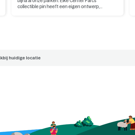
bijna al onze parken. Elke Center Parcs
collectible pin heeft een eigen ontwerp,
geïnspireerd op de natuur, sfeer en herkenbare
details van het park waar je verblijft.
kbij huidige locatie