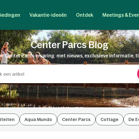
iedingen
Vakantie-ideeën
Ontdek
Meetings & Eve
Center Parcs Blog
e Center Parcs ervaring: met nieuws, exclusieve informatie, t
iteiten
Aqua Mundo
Center Parcs
Cottage
De E