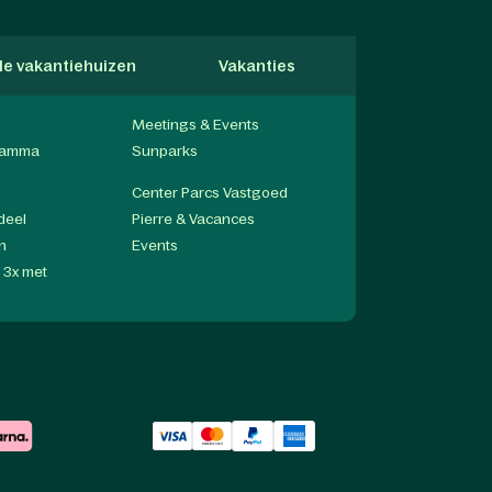
lle vakantiehuizen
Vakanties
Hondvriendel
Meetings & Events
gramma
Sunparks
Center Parcs Vastgoed
deel
Pierre & Vacances
n
Events
n 3x met