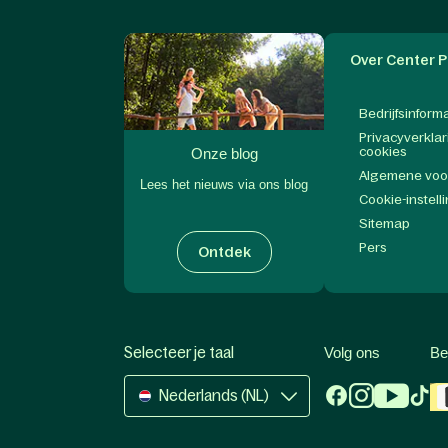
Over Center P
Bedrijfsinform
Privacyverklar
cookies
Onze blog
Algemene vo
Lees het nieuws via ons blog
Cookie-instell
Sitemap
Pers
Ontdek
Selecteer je taal
Volg ons
Be
Nederlands (NL)