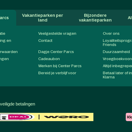
Vakantieparken per
Bijzondere
arcs
A
land
vakantieparken
atie
Veelgestelde vragen
Over ons
ing en
Contact
Loyaliteitspro
Friends
orwaarden
Dagje Center Parcs
Duurzaamheid
ingen
Cadeaubon
Vroegboekvoor
Werken bij Center Parcs
Altijd inbegrepe
Bereid je verblijf voor
Betaal later of i
Klarna
veiligde betalingen