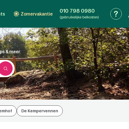
010 798 0980
nts
Zomervakantie
(gebruikelijke belkosten)
ips & meer.
emhof
De Kempervennen