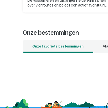
De Vossemeren en Bispinger Heide. Klim samen
over vier routes en beleef een actief avontuur in
de natuur.
Onze bestemmingen
Onze favoriete bestemmingen
Vla