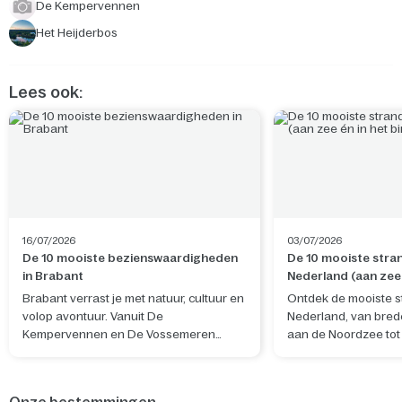
De Kempervennen
Het Heijderbos
Lees ook:
16/07/2026
03/07/2026
De 10 mooiste bezienswaardigheden
De 10 mooiste stra
in Brabant
Nederland (aan zee 
binnenland)
Brabant verrast je met natuur, cultuur en
Ontdek de mooiste s
volop avontuur. Vanuit De
Nederland, van bre
Kempervennen en De Vossemeren
aan de Noordzee tot
ontdek je niet alleen de provincie, maar
zoetwaterstranden in
ook bijzondere plekken net over de
je nu wilt uitwaaien
Belgische grens.
wandelen met de ho