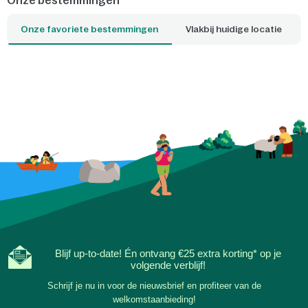
Onze bestemmingen
met je gezin: er is alt
jouw ideale dag past
Onze favoriete bestemmingen
Vlakbij huidige locatie
Parcs-park dichtbij b
strandgevoel al zodr
cottage uitstapt.
Blijf up-to-date! Én ontvang €25 extra korting* op je
volgende verblijf!
Schrijf je nu in voor de nieuwsbrief en profiteer van de
welkomstaanbieding!