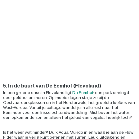
5. In de buurt van De Eemhof (Flevoland)
In een groene oase in Flevoland ligt
De Eemhof
: een park omringd
door polders en meren. Op mooie dagen sta je zo bij de
Oostvaardersplassen en in het Horsterwold, het grootste loofbos van
West-Europa. Vanuit je cottage wandel je in alle rust naar het
Eemmeer voor een frisse ochtendwandeling. Mist boven het water,
een opkomende zon en alleen het geluid van vogels… heerlijk toch?
Is het weer wat minder? Duik Aqua Mundo in en waag je aan de Flow
Rider, waar je veilig kunt oefenen met surfen. Leuk, uitdagend en