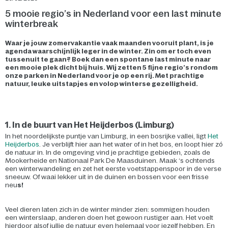
5 mooie regio’s in Nederland voor een last minute
winterbreak
Waar je jouw zomervakantie vaak maanden vooruit plant, is je
agenda waarschijnlijk leger in de winter. Zin om er toch even
tussenuit te gaan? Boek dan een spontane last minute naar
een mooie plek dicht bij huis. Wij zetten 5 fijne regio’s rondom
onze parken in Nederland voor je op een rij. Met prachtige
natuur, leuke uitstapjes en volop winterse gezelligheid.
1. In de buurt van Het Heijderbos (Limburg)
In het noordelijkste puntje van Limburg, in een bosrijke vallei, ligt
Het
Heijderbos
. Je verblijft hier aan het water of in het bos, en loopt hier zó
de natuur in. In de omgeving vind je prachtige gebieden, zoals de
Mookerheide en Nationaal Park De Maasduinen. Maak ‘s ochtends
een winterwandeling en zet het eerste voetstappenspoor in de verse
sneeuw. Of waai lekker uit in de duinen en bossen voor een frisse
neu
s!
Veel dieren laten zich in de winter minder zien: sommigen houden
een winterslaap, anderen doen het gewoon rustiger aan. Het voelt
hierdoor alsof jullie de natuur even helemaal voor jezelf hebben. En