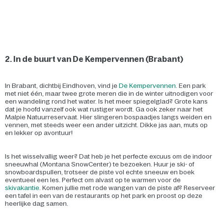
2. In de buurt van De Kempervennen (Brabant)
In Brabant, dichtbij Eindhoven, vind je
De Kempervennen
. Een park
met niet één, maar twee grote meren die in de winter uitnodigen voor
een wandeling rond het water. Is het meer spiegelglad? Grote kans
dat je hoofd vanzelf ook wat rustiger wordt. Ga ook zeker naar het
Malpie Natuurreservaat. Hier slingeren bospaadjes langs weiden en
vennen, met steeds weer een ander uitzicht. Dikke jas aan, muts op
en lekker op avontuur!
Is het wisselvallig weer? Dat heb je het perfecte excuus om de indoor
sneeuwhal (Montana SnowCenter) te bezoeken. Huur je ski- of
snowboardspullen, trotseer de piste vol echte sneeuw en boek
eventueel een les. Perfect om alvast op te warmen voor de
skivakantie
. Komen jullie met rode wangen van de piste af? Reserveer
een tafel in een van de restaurants op het park en proost op deze
heerlijke dag samen.