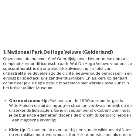
1. Nationaal Park De Hoge Veluwe (Gelderland)
Onze absolute nummer één! Geen lijstje over Nederlandse natuur is
compleet zonder dit iconische park. Wat De Hoge Veluwe voor ons zo
speciaal maakt, is de ongelooflijke afwisseling: je fietst van
uitgestrekte heidevelden zo de dichte, eeuwenoude oerbossen in en
eindigt bij spectaculaire zandverstuivingen. En als kers op de taart
combineer je die ruige natuur moeiteloos met wereldklasse kunst in
het Kröller-Müller Museum.
Onze seizoens-tip:
Pak een van de 1.800 beroemde, gratis
Witte Fietsen die bij de ingangen staan en verdwaal heerlijk op de
uitstekende fietspaden. Ga je in september of oktober? Dan móét
je de burlende edelherten (tijdens de bronsttijd) gehoord hebben
– een magische ervaring.
Kids-tip:
Ga samen op avontuur bij een van de wildkansels! Neem
de verrekijker mee, wees muisstil en kijk goed: wie spot als eerste