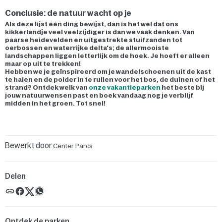
Conclusie: de natuur wacht op je
Als deze lijst één ding bewijst, dan is het wel dat ons
kikkerlandje veel veelzijdiger is dan we vaak denken. Van
paarse heidevelden en uitgestrekte stuifzanden tot
oerbossen en waterrijke delta's; de allermooiste
landschappen liggen letterlijk om de hoek. Je hoeft er alleen
maar op uit te trekken!
Hebben we je geïnspireerd om je wandelschoenen uit de kast
te halen en de polder in te ruilen voor het bos, de duinen of het
strand? Ontdek welk van
onze vakantieparken
het beste bij
jouw natuurwensen past en boek vandaag nog je verblijf
midden in het groen. Tot snel!
Bewerkt door
Center Parcs
Delen
Ontdek de parken