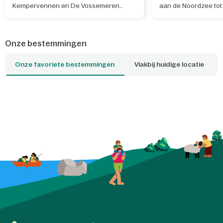
Kempervennen en De Vossemeren
aan de Noordzee tot
ontdek je niet alleen de provincie, maar
zoetwaterstranden in
ook bijzondere plekken net over de
je nu wilt uitwaaien
Belgische grens.
wandelen met de ho
Onze bestemmingen
met je gezin: er is alt
jouw ideale dag past
Onze favoriete bestemmingen
Vlakbij huidige locatie
Parcs-park dichtbij b
strandgevoel al zodr
cottage uitstapt.