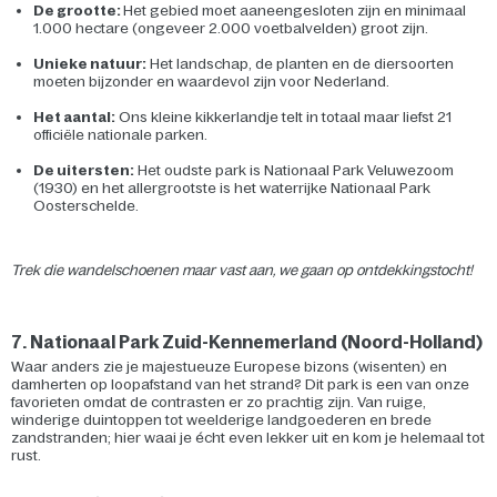
De grootte:
Het gebied moet aaneengesloten zijn en minimaal
1.000 hectare (ongeveer 2.000 voetbalvelden) groot zijn.
Unieke natuur:
Het landschap, de planten en de diersoorten
moeten bijzonder en waardevol zijn voor Nederland.
Het aantal:
Ons kleine kikkerlandje telt in totaal maar liefst 21
officiële nationale parken.
De uitersten:
Het oudste park is Nationaal Park Veluwezoom
(1930) en het allergrootste is het waterrijke Nationaal Park
Oosterschelde.
Trek die wandelschoenen maar vast aan, we gaan op ontdekkingstocht!
7. Nationaal Park Zuid-Kennemerland (Noord-Holland)
Waar anders zie je majestueuze Europese bizons (wisenten) en
damherten op loopafstand van het strand? Dit park is een van onze
favorieten omdat de contrasten er zo prachtig zijn. Van ruige,
winderige duintoppen tot weelderige landgoederen en brede
zandstranden; hier waai je écht even lekker uit en kom je helemaal tot
rust.