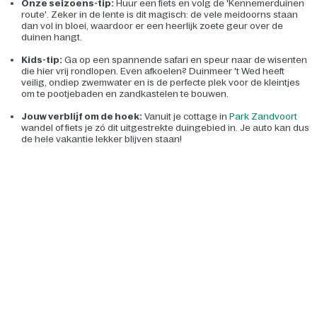
Onze seizoens-tip:
Huur een fiets en volg de 'Kennemerduinen
route'. Zeker in de lente is dit magisch: de vele meidoorns staan
dan vol in bloei, waardoor er een heerlijk zoete geur over de
duinen hangt.
Kids-tip:
Ga op een spannende safari en speur naar de wisenten
die hier vrij rondlopen. Even afkoelen? Duinmeer 't Wed heeft
veilig, ondiep zwemwater en is de perfecte plek voor de kleintjes
om te pootjebaden en zandkastelen te bouwen.
Jouw verblijf om de hoek:
Vanuit je cottage in
Park Zandvoort
wandel of fiets je zó dit uitgestrekte duingebied in. Je auto kan dus
de hele vakantie lekker blijven staan!