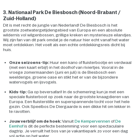
3. Nationaal Park De Biesbosch (Noord-Brabant /
Zuid-Holland)
Dit is met recht de jungle van Nederland! De Biesbosch is het
grootste zoetwatergetijdengebied van Europa en een absolute
wildernis vol wilgenbossen, grillige kreken en mysterieuze eilandjes.
Wij zijn fan van dit park omdat je de natuur hier echt vanaf het water
moet ontdekken. Het voelt als een echte ontdekkingsreis dicht bij
huis.
Onze seizoens-tip:
Huur een kano of fluisterbootje en verdwaal
(met een kaart erbij!) in het doolhof van riviertjes. Vooral in de
vroege zomermaanden (juni en juli) is de Biesbosch een
weelderige, groene oase en stikt het er van de bijzondere
watervogels en ijsvogels.
Kids-tip:
Ga op beversafari! In de schemering kun je met een
speciale fluisterboot op zoek naar de grootste knaagdieren van
Europa. Een fluisterstille en superspannende tocht voor het hele
gezin. Ook Speelbos De Diergaarde is een dikke hit om lekker in
te ravotten.
Jouw verblijf om de hoek:
Vanuit
De Kempervennen
of
De
Eemhof
is dit de perfecte bestemming voor een spectaculaire
dagtrip. Je verruilt het bos van je vakantiepark zo voor een dag
vol actie op het water.