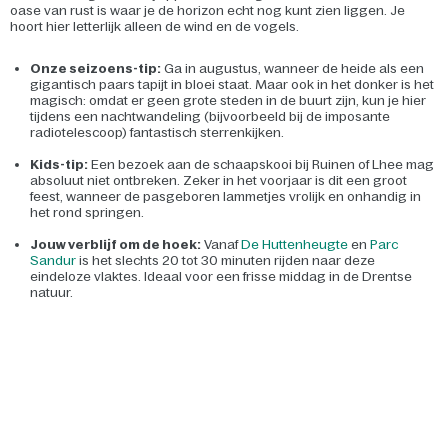
oase van rust is waar je de horizon echt nog kunt zien liggen. Je
hoort hier letterlijk alleen de wind en de vogels.
Onze seizoens-tip:
Ga in augustus, wanneer de heide als een
gigantisch paars tapijt in bloei staat. Maar ook in het donker is het
magisch: omdat er geen grote steden in de buurt zijn, kun je hier
tijdens een nachtwandeling (bijvoorbeeld bij de imposante
radiotelescoop) fantastisch sterrenkijken.
Kids-tip:
Een bezoek aan de schaapskooi bij Ruinen of Lhee mag
absoluut niet ontbreken. Zeker in het voorjaar is dit een groot
feest, wanneer de pasgeboren lammetjes vrolijk en onhandig in
het rond springen.
Jouw verblijf om de hoek:
Vanaf
De Huttenheugte
en
Parc
Sandur
is het slechts 20 tot 30 minuten rijden naar deze
eindeloze vlaktes. Ideaal voor een frisse middag in de Drentse
natuur.