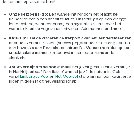
buitenland op vakantie bent!
Onze seizoens-tip:
Een wandeling rondom het prachtige
Reindersmeer is een absolute must. Onze tip: ga op een vroege
lenteochtend, wanneer er nog een mysterieuze mist over het
water trekt en de vogels net ontwaken. Adembenemend mooi.
Kids-tip:
Laat de kinderen de trekpont over het Reindersmeer zelf
naar de overkant trekken (succes gegarandeerd!). Breng daarna
een bezoekje aan Bezoekerscentrum De Maasduinen, dat op een
spectaculaire manier is gebouwd in een oude, hangende
sluisbak.
Jouw verblijf om de hoek:
Maak het jezelf gemakkelijk: verblijf je
in Het Heijderbos? Dan fiets of wandel je zó de natuur in. Ook
vanaf
Limburgse Peel
en
Het Meerdal
sta je binnen een kwartiertje
rijden midden in dit heuvellandschap.