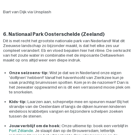
Bart van Dijk via Unsplash
6. Nationaal Park Oosterschelde (Zeeland)
Dit is met recht het grootste nationale park van Nederland! Wat dit
Zeeuwse landschap zo bijzonder maakt, is dat het elke zes uur
compleet verandert. Eb en vloed bepalen hier het ritme. De oerkracht
van het zoute water in combinatie met de imposante Deltawerken
maakt op ons altijd weer een diepe indruk.
Onze seizoens-tip:
Wist je dat we in Nederland onze eigen
'dolfijnen' hebben? Vanaf het havenhoofd van Zierikzee kun je
vaak prachtig bruinvissen spotten. Kom je in de nazomer? Dan is
het zeewater opgewarmd en is dit een verrassend mooie plek om
te snorkelen.
Kids-tip:
Laarzen aan, schepnetje mee en speuren maar! Bij het
strandje van de Oesterdam of langs de dijken kunnen kinderen
eindeloos krabbetjes vangen en bijzondere schelpen zoeken
tussen de stenen.
Jouw verblijf om de hoek:
Onze ultieme tip: boek een verblijf in
Port Zélande
. Je slaapt dan op de Brouwersdam, letterlijk