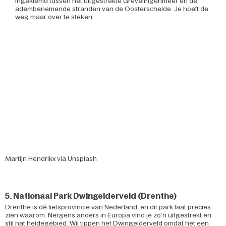
ingeklemd tussen het uitgestrekte Grevelingenmeer en de
adembenemende stranden van de Oosterschelde. Je hoeft de
weg maar over te steken.
Martijn Hendrikx via Unsplash
5. Nationaal Park Dwingelderveld (Drenthe)
Drenthe is dé fietsprovincie van Nederland, en dit park laat precies
zien waarom. Nergens anders in Europa vind je zo’n uitgestrekt en
stil nat heidegebied. Wij tippen het Dwingelderveld omdat het een