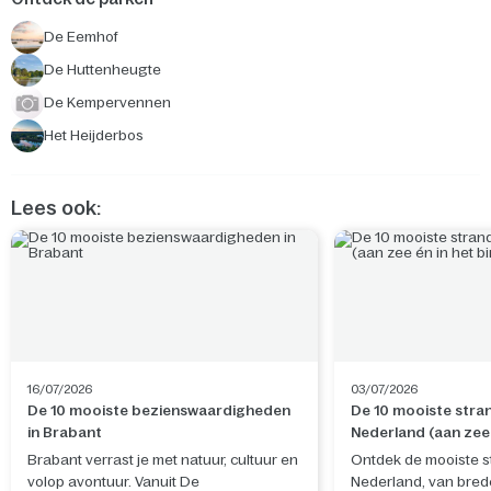
De Eemhof
De Huttenheugte
De Kempervennen
Het Heijderbos
Lees ook:
16/07/2026
03/07/2026
De 10 mooiste bezienswaardigheden
De 10 mooiste stra
in Brabant
Nederland (aan zee 
binnenland)
Brabant verrast je met natuur, cultuur en
Ontdek de mooiste s
volop avontuur. Vanuit De
Nederland, van bre