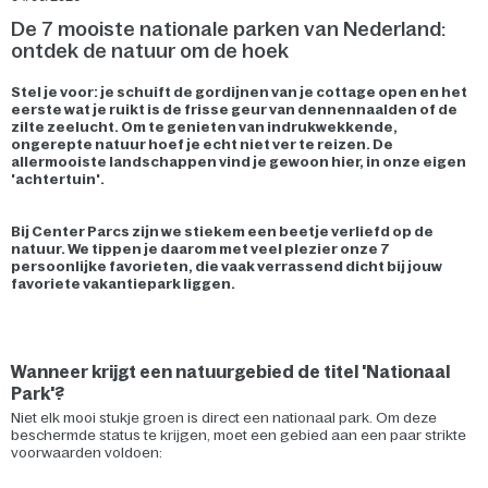
De 7 mooiste nationale parken van Nederland:
ontdek de natuur om de hoek
Stel je voor: je schuift de gordijnen van je cottage open en het
eerste wat je ruikt is de frisse geur van dennennaalden of de
zilte zeelucht. Om te genieten van indrukwekkende,
ongerepte natuur hoef je echt niet ver te reizen. De
allermooiste landschappen vind je gewoon hier, in onze eigen
'achtertuin'.
Bij Center Parcs zijn we stiekem een beetje verliefd op de
natuur. We tippen je daarom met veel plezier onze 7
persoonlijke favorieten, die vaak verrassend dicht bij jouw
favoriete vakantiepark liggen.
Wanneer krijgt een natuurgebied de titel 'Nationaal
Park'?
Niet elk mooi stukje groen is direct een nationaal park. Om deze
beschermde status te krijgen, moet een gebied aan een paar strikte
voorwaarden voldoen: