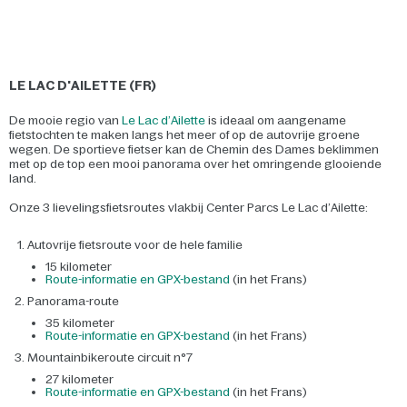
LE LAC D'AILETTE (FR)
De mooie regio van
Le Lac d’Ailette
is ideaal om aangename
fietstochten te maken langs het meer of op de autovrije groene
wegen. De sportieve fietser kan de Chemin des Dames beklimmen
met op de top een mooi panorama over het omringende glooiende
land.
Onze 3 lievelingsfietsroutes vlakbij Center Parcs Le Lac d’Ailette:
Autovrije fietsroute voor de hele familie
15 kilometer
Route-informatie en GPX-bestand
(in het Frans)
Panorama-route
35 kilometer
Route-informatie en GPX-bestand
(in het Frans)
Mountainbikeroute circuit n°7
27 kilometer
Route-informatie en GPX-bestand
(in het Frans)