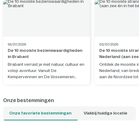
16/07/2026
03/07/2026
De 10 mooiste bezienswaardigheden
De 10 mooiste stra
in Brabant
Nederland (aan zee 
binnenland)
Brabant verrast je met natuur, cultuur en
Ontdek de mooiste s
volop avontuur. Vanuit De
Nederland, van bre
Kempervennen en De Vossemeren
aan de Noordzee tot
ontdek je niet alleen de provincie, maar
zoetwaterstranden in
ook bijzondere plekken net over de
je nu wilt uitwaaien
Belgische grens.
wandelen met de ho
Onze bestemmingen
met je gezin: er is alt
jouw ideale dag past
Onze favoriete bestemmingen
Vlakbij huidige locatie
Parcs-park dichtbij b
strandgevoel al zodr
cottage uitstapt.