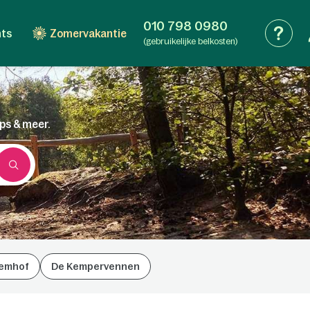
010 798 0980
nts
Zomervakantie
(gebruikelijke belkosten)
ips & meer.
emhof
De Kempervennen