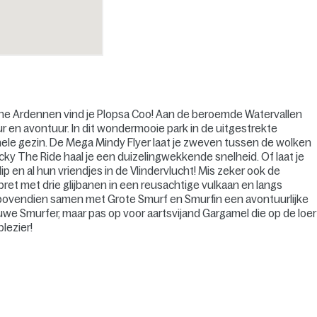
sche Ardennen vind je Plopsa Coo! Aan de beroemde Watervallen
r en avontuur. In dit wondermooie park in de uitgestrekte
 hele gezin. De Mega Mindy Flyer laat je zweven tussen de wolken
y The Ride haal je een duizelingwekkende snelheid. Of laat je
 en al hun vriendjes in de Vlindervlucht! Mis zeker ook de
ret met drie glijbanen in een reusachtige vulkaan en langs
bovendien samen met Grote Smurf en Smurfin een avontuurlijke
we Smurfer, maar pas op voor aartsvijand Gargamel die op de loer
lezier!