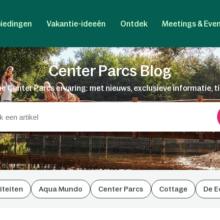
iedingen
Vakantie-ideeën
Ontdek
Meetings & Eve
Center Parcs Blog
e Center Parcs ervaring: met nieuws, exclusieve informatie, t
iteiten
Aqua Mundo
Center Parcs
Cottage
De E