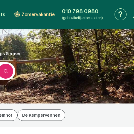
010 798 0980
nts
Zomervakantie
(gebruikelijke belkosten)
ips & meer.
emhof
De Kempervennen