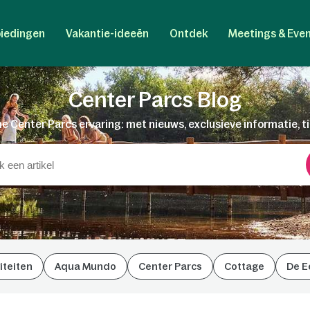
iedingen
Vakantie-ideeën
Ontdek
Meetings & Eve
Center Parcs Blog
e Center Parcs ervaring: met nieuws, exclusieve informatie, t
iteiten
Aqua Mundo
Center Parcs
Cottage
De E