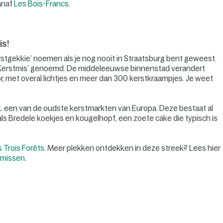
vanaf
Les Bois-Francs
.
is!
erstgekkie’ noemen als je nog nooit in Straatsburg bent geweest.
n Kerstmis’ genoemd. De middeleeuwse binnenstad verandert
, met overal lichtjes en meer dan 300 kerstkraampjes. Je weet
k. een van de oudste kerstmarkten van Europa. Deze bestaat al
oals Bredele koekjes en kougelhopf, een zoete cake die typisch is
 Trois Forêts
. Meer plekken ontdekken in deze streek? Lees hier
 missen
.