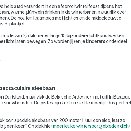
De hele stad verandert in een sfeervol winterfeest tijdens het
sbaan, warme glühwein drinken in de winterbar en natuurlijk over
kopen). De houten kraampjes met lichtjes en de middeleeuwse
ch plaatje!
en route van 3,5 kilometer langs 10 bijzondere lichtkunstwerken.
et licht laten bewegen. Zo worden jij (en je kinderen) onderdeel
.
spectaculaire sleebaan
aan Duitsland, maar vlak de Belgische Ardennen niet uit! In Baraque
en snowboarden. De pistes zijn kort en niet te moeilijk, dus perfec
ook een speciale sleebaan van 200 meter. Huur een slee, laat ze
Nog een keer!” Ontdek hier
meer leuke wintersportgebieden dicht