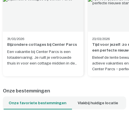
31/03/2026
23/03/2026
Bijzondere cottages bij Center Parcs
Tijd voor jezelf: zo
een perfecte nieuw
Een vakantie bij Center Parcs is een
totaalervaring. Je ruilt je vertrouwde
Beleef de lente bewu
thuis in voor een cottage midden in de
actieve vakanties en 
natuur. De ideale plek om te ontspannen
Center Parcs – perfe
en nieuwe herinneringen te maken. Wil
rustgevende nieuwe 
je je verblijf nog specialer maken? Boek
en geest.
dan een van de unieke cottages, waar je
Onze bestemmingen
bijvoorbeeld kunt slapen tussen de
boomtoppen of kunt overnachten op het
Onze favoriete bestemmingen
Vlakbij huidige locatie
water. Welke cottage is jouw favoriet?