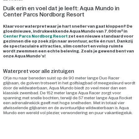
Duik erin en voel dat je leeft: Aqua Mundo in
Center Parcs Nordborg Resort
Klaar voor waterpret waar je hart sneller van gaat kloppen? De
gloednieuwe, indrukwekkende Aqua Mundo van 7.000 m² in
Center Parcs Nordborg Resort
zet een nieuwe standaard voor
gezinnen die op zoek zijn naar avontuur, actie én rust. Dankzij
de spectaculaire attracties, slim comfort en volop ruimte
wordt zwemmen een echte beleving. Zoals je gewend bent van
onze Aqua Mundo’s!
Waterpret voor alle zintuigen
Of je nu naar beneden suist op de 90 meter lange Duo Racer
glijbaan, de golven trotseert in het golfslagbad of meegesleurd wordt
door de wildwaterbaan, Aqua Mundo biedt zo veel meer dan een
klassiek zwembad. De 152 meter lange Aqua Racer zorgt voor
spanning met snelle bochten, terwijl de 57 meter lange Aqua Rocket
een adrenalinekick geeft met hoge snelheden. Met in totaal vier
afwisselende glijbanen en de avontuurlijke wildwaterbaan is Aqua
Mundo een wereld vol plezier, verwondering en puur vakantiegeluk.