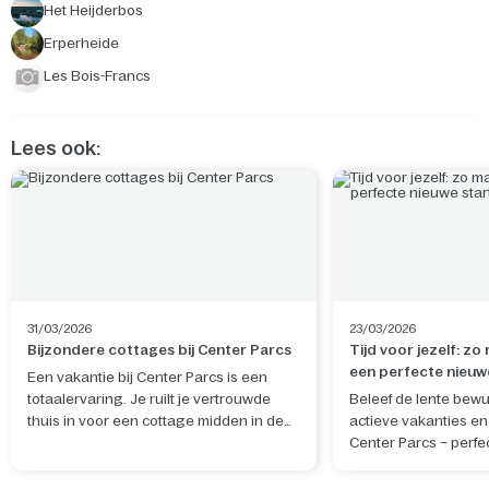
Het Heijderbos
Erperheide
Les Bois-Francs
Lees ook:
31/03/2026
23/03/2026
Bijzondere cottages bij Center Parcs
Tijd voor jezelf: zo
een perfecte nieuw
Een vakantie bij Center Parcs is een
totaalervaring. Je ruilt je vertrouwde
Beleef de lente bewu
thuis in voor een cottage midden in de
actieve vakanties en 
natuur. De ideale plek om te ontspannen
Center Parcs – perfe
en nieuwe herinneringen te maken. Wil
rustgevende nieuwe 
je je verblijf nog specialer maken? Boek
en geest.