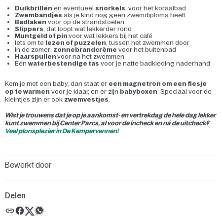
Duikbrillen
en eventueel
snorkels
, voor het koraalbad
Zwembandjes
als je kind nog geen zwemdiploma heeft
Badlaken
voor op de strandstoelen
Slippers
, dat loopt wat lekkerder rond
Muntgeld of pin
voor wat lekkers bij het café
Iets om te
lezen of puzzelen
, tussen het zwemmen door
In de zomer:
zonnebrandcrème
voor het buitenbad
Haarspullen
voor na het zwemmen
Een
waterbestendige tas
voor je natte badkleding naderhand
Kom je met een baby, dan staat er
een magnetron om een flesje
op te warmen
voor je klaar, en er zijn
babyboxen
. Speciaal voor de
kleintjes zijn er ook
zwemvestjes
.
Wist je trouwens dat je op je aankomst- en vertrekdag de hele dag lekker
kunt zwemmen bij Center Parcs, al voor de incheck en ná de uitcheck?
Veel plonsplezier in De Kempervennen!
Bewerkt door
Delen