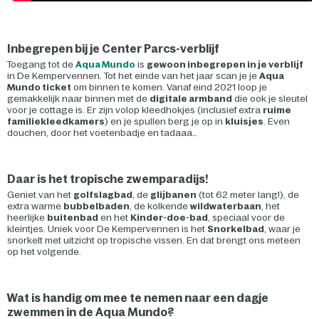
Inbegrepen bij je Center Parcs-verblijf
Toegang tot de
Aqua Mundo
is
gewoon inbegrepen in je verblijf
in De Kempervennen. Tot het einde van het jaar scan je je
Aqua
Mundo ticket
om binnen te komen. Vanaf eind 2021 loop je
gemakkelijk naar binnen met de
digitale armband
die ook je sleutel
voor je cottage is. Er zijn volop kleedhokjes (inclusief extra
ruime
familiekleedkamers
) en je spullen berg je op in
kluisjes
. Even
douchen, door het voetenbadje en tadaaa…
Daar is het tropische zwemparadijs!
Geniet van het
golfslagbad
, de
glijbanen
(tot 62 meter lang!), de
extra warme
bubbelbaden
, de kolkende
wildwaterbaan
, het
heerlijke
buitenbad
en het
Kinder-doe-bad
, speciaal voor de
kleintjes. Uniek voor De Kempervennen is het
Snorkelbad
, waar je
snorkelt met uitzicht op tropische vissen. En dat brengt ons meteen
op het volgende.
Wat is handig om mee te nemen naar een dagje
zwemmen in de Aqua Mundo?