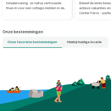
totaalervaring. Je ruilt je vertrouwde
Beleef de lente bewu
thuis in voor een cottage midden in de
actieve vakanties en 
natuur. De ideale plek om te ontspannen
Center Parcs – perfe
en nieuwe herinneringen te maken. Wil
rustgevende nieuwe 
je je verblijf nog specialer maken? Boek
en geest.
dan een van de unieke cottages, waar je
Onze bestemmingen
bijvoorbeeld kunt slapen tussen de
boomtoppen of kunt overnachten op het
Onze favoriete bestemmingen
Vlakbij huidige locatie
water. Welke cottage is jouw favoriet?