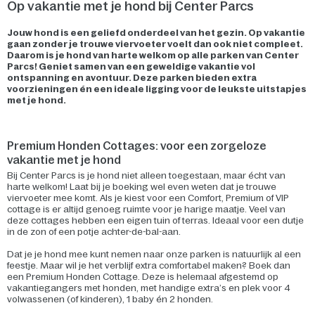
Op vakantie met je hond bij Center Parcs
Jouw hond is een geliefd onderdeel van het gezin. Op vakantie
gaan zonder je trouwe viervoeter voelt dan ook niet compleet.
Daarom is je hond van harte welkom op alle parken van Center
Parcs! Geniet samen van een geweldige vakantie vol
ontspanning en avontuur. Deze parken bieden extra
voorzieningen én een ideale ligging voor de leukste uitstapjes
met je hond.
Premium Honden Cottages: voor een zorgeloze
vakantie met je hond
Bij Center Parcs is je hond niet alleen toegestaan, maar écht van
harte welkom! Laat bij je boeking wel even weten dat je trouwe
viervoeter mee komt. Als je kiest voor een Comfort, Premium of VIP
cottage is er altijd genoeg ruimte voor je harige maatje. Veel van
deze cottages hebben een eigen tuin of terras. Ideaal voor een dutje
in de zon of een potje achter-de-bal-aan.
Dat je je hond mee kunt nemen naar onze parken is natuurlijk al een
feestje. Maar wil je het verblijf extra comfortabel maken? Boek dan
een Premium Honden Cottage. Deze is helemaal afgestemd op
vakantiegangers met honden, met handige extra’s en plek voor 4
volwassenen (of kinderen), 1 baby én 2 honden.