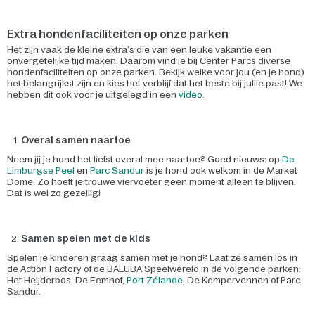
Extra hondenfaciliteiten op onze parken
Het zijn vaak de kleine extra’s die van een leuke vakantie een
onvergetelijke tijd maken. Daarom vind je bij Center Parcs diverse
hondenfaciliteiten op onze parken. Bekijk welke voor jou (en je hond)
het belangrijkst zijn en kies het verblijf dat het beste bij jullie past! We
hebben dit ook voor je uitgelegd in een
video
.
Overal samen naartoe
Neem jij je hond het liefst overal mee naartoe? Goed nieuws: op
De
Limburgse Peel
en
Parc Sandur
is je hond ook welkom in de Market
Dome. Zo hoeft je trouwe viervoeter geen moment alleen te blijven.
Dat is wel zo gezellig!
Samen spelen met de kids
Spelen je kinderen graag samen met je hond? Laat ze samen los in
de Action Factory of de BALUBA Speelwereld in de volgende parken:
Het Heijderbos, De Eemhof,
Port Zélande
, De Kempervennen of Parc
Sandur.