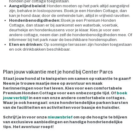
honden per cottage toegestaan.
Aangelijnd beleid:
Honden moeten op het park altijd aangelijnd
zijn, behalve in losloopzones. Boek je een Honden Cottage, dan
kan je hond daar, door de omheinde tuin, altijd in vrijheid ravotten.
Hondenbenodigdheden:
Boek je een Premium Honden
Cottage, dan staan er bij aankomst een waterbak, voerbak,
deurhekje en hondenkussens voor je klaar. Kies je voor een
andere cottage, neem dan zelf de hondenbenodigdheden mee. Of
informeer bij het park naar de beschikbare hondenspullen.
Eten en drinken:
Op sommige terrassen zijn honden toegestaan
en ook drinkbakken beschikbaar.
Plan jouw vakantie met je hond bij Center Parcs
Staat jouw hond al te kwispelen om samen op vakantie te gaan?
Neem je trouwe maatje mee op avontuur en maak
herinneringen voor het leven. Kies voor een comfortabele
Premium Honden Cottage voor een onbezorgde tijd. Of
boek
jouw verblijf
in een van onze andere comfortabele cottages.
Waar je ook heengaat: onze hondvriendelijke parken barsten
van de faciliteiten en activiteiten voor baasje én huisdier.
Schrijf je in voor onze
nieuwsbrief
om op de hoogte te blijven
van exclusieve aanbiedingen en handige hondvriendelijke
tips. Het avontuur roept!