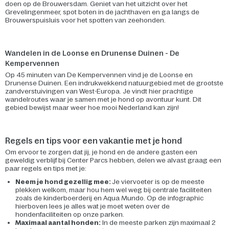
doen op de Brouwersdam. Geniet van het uitzicht over het
Grevelingenmeer, spot boten in de jachthaven en ga langs de
Brouwerspuisluis voor het spotten van zeehonden.
Wandelen in de Loonse en Drunense Duinen - De
Kempervennen
Op 45 minuten van De Kempervennen vind je de Loonse en
Drunense Duinen. Een indrukwekkend natuurgebied met de grootste
zandverstuivingen van West-Europa. Je vindt hier prachtige
wandelroutes waar je samen met je hond op avontuur kunt. Dit
gebied bewijst maar weer hoe mooi Nederland kan zijn!
Regels en tips voor een vakantie met je hond
Om ervoor te zorgen dat jij, je hond en de andere gasten een
geweldig verblijf bij Center Parcs hebben, delen we alvast graag een
paar regels en tips met je:
Neem je hond gezellig mee:
Je viervoeter is op de meeste
plekken welkom, maar hou hem wel weg bij centrale faciliteiten
zoals de kinderboerderij en Aqua Mundo. Op de infographic
hierboven lees je alles wat je moet weten over de
hondenfaciliteiten op onze parken.
Maximaal aantal honden:
In de meeste parken zijn maximaal 2