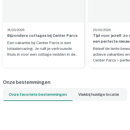
31/03/2026
23/03/2026
Bijzondere cottages bij Center Parcs
Tijd voor jezelf: zo
een perfecte nieuw
Een vakantie bij Center Parcs is een
totaalervaring. Je ruilt je vertrouwde
Beleef de lente bewu
thuis in voor een cottage midden in de
actieve vakanties en 
natuur. De ideale plek om te ontspannen
Center Parcs – perfe
en nieuwe herinneringen te maken. Wil
rustgevende nieuwe 
je je verblijf nog specialer maken? Boek
en geest.
dan een van de unieke cottages, waar je
Onze bestemmingen
bijvoorbeeld kunt slapen tussen de
boomtoppen of kunt overnachten op het
Onze favoriete bestemmingen
Vlakbij huidige locatie
water. Welke cottage is jouw favoriet?