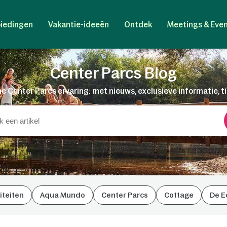
iedingen
Vakantie-ideeën
Ontdek
Meetings & Eve
Center Parcs Blog
e Center Parcs ervaring: met nieuws, exclusieve informatie, t
iteiten
Aqua Mundo
Center Parcs
Cottage
De E