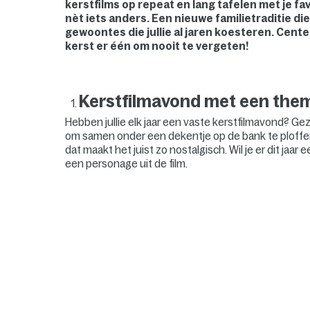
kerstfilms op repeat en lang tafelen met je fav
nèt iets anders. Een nieuwe familietraditie die
gewoontes die jullie al jaren koesteren. Center
kerst er één om nooit te vergeten!
Kerstfilmavond met een the
Hebben jullie elk jaar een vaste kerstfilmavond? Geze
om samen onder een dekentje op de bank te ploffen in
dat maakt het juist zo nostalgisch. Wil je er dit ja
een personage uit de film.