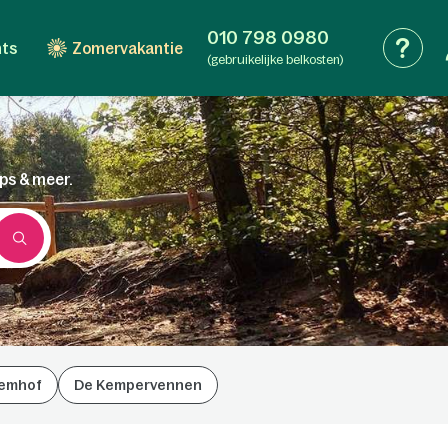
010 798 0980
nts
Zomervakantie
(gebruikelijke belkosten)
ips & meer.
emhof
De Kempervennen