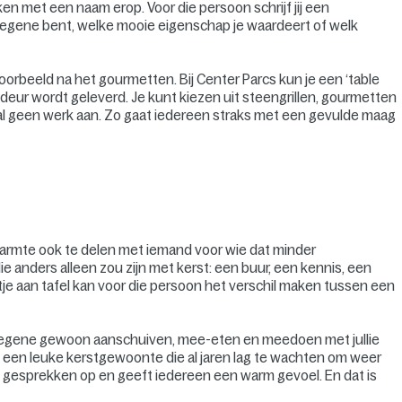
en met een naam erop. Voor die persoon schrijf jij een
iegene bent, welke mooie eigenschap je waardeert of welk
ijvoorbeeld na het gourmetten. Bij Center Parcs kun je een ‘table
deur wordt geleverd. Je kunt kiezen uit steengrillen, gourmetten
emaal geen werk aan. Zo gaat iedereen straks met een gevulde maag
warmte ook te delen met iemand voor wie dat minder
ie anders alleen zou zijn met kerst: een buur, een kennis, een
eltje aan tafel kan voor die persoon het verschil maken tussen een
 diegene gewoon aanschuiven, mee-eten en meedoen met jullie
fs een leuke kerstgewoonte die al jaren lag te wachten om weer
 gesprekken op en geeft iedereen een warm gevoel. En dat is