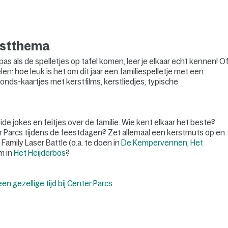
erstthema
pas als de spelletjes op tafel komen, leer je elkaar echt kennen! O
elen: hoe leuk is het om dit jaar een familiespelletje met een
nds-kaartjes met kerstfilms, kerstliedjes, typische
ide jokes en feitjes over de familie. Wie kent elkaar het beste?
ter Parcs tijdens de feestdagen? Zet allemaal een kerstmuts op en
 Family Laser Battle (o.a. te doen in
De Kempervennen
,
Het
m in
Het Heijderbos
?
n gezellige tijd bij Center Parcs