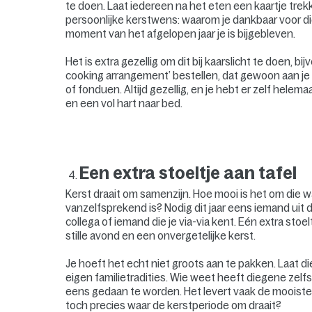
te doen. Laat iedereen na het eten een kaartje trekk
persoonlijke kerstwens: waarom je dankbaar voor d
moment van het afgelopen jaar je is bijgebleven.
Het is extra gezellig om dit bij kaarslicht te doen, b
cooking arrangement’ bestellen, dat gewoon aan je 
of fonduen. Altijd gezellig, en je hebt er zelf hel
en een vol hart naar bed.
Een extra stoeltje aan tafel
Kerst draait om samenzijn. Hoe mooi is het om die 
vanzelfsprekend is? Nodig dit jaar eens iemand uit d
collega of iemand die je via-via kent. Eén extra sto
stille avond en een onvergetelijke kerst.
Je hoeft het echt niet groots aan te pakken. Laat
eigen familietradities. Wie weet heeft diegene zel
eens gedaan te worden. Het levert vaak de mooiste
toch precies waar de kerstperiode om draait?