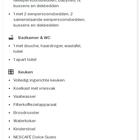
tweepersoonsbedden, babybed, tv,
kussens en dekbedden
1 met 2 eenpersoonsbedden, 2
samenstaande eenpersoonsbedden,
kussens en dekbedden
Badkamer & WC
1 met douche, haardroger, wastafel,
toilet
1 apart toilet
Keuken
Volledig ingerichte keuken
Koelkast met vriesvak
Vaatwasser
Filterkoffiezetapparaat
Broodrooster
Waterkoker
Kinderstoel
NESCAFÉ Dolce Gusto