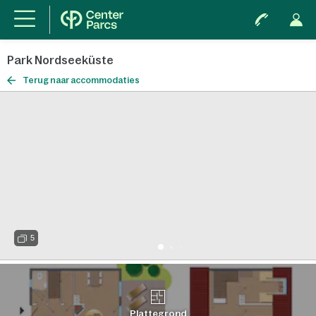
Park Nordseeküste
Terug naar accommodaties
5
Plattegrond