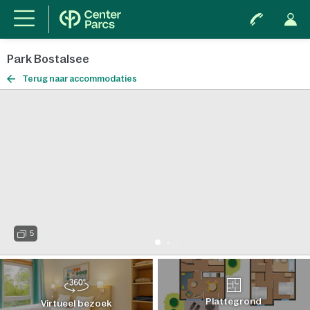
Park Bostalsee
Terug naar accommodaties
5
Plattegrond
Virtueel bezoek