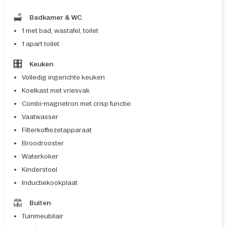
Badkamer & WC
1 met bad, wastafel, toilet
1 apart toilet
Keuken
Volledig ingerichte keuken
Koelkast met vriesvak
Combi-magnetron met crisp functie
Vaatwasser
Filterkoffiezetapparaat
Broodrooster
Waterkoker
Kinderstoel
Inductiekookplaat
Buiten
Tuinmeubilair