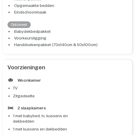
Opgemaakte bedden
Eindschoonmaak
Optioneel:
Babydekbedpakket
Voorkeursligging
Handdoekenpakket (70x140cm & 50x100cm)
Voorzieningen
Woonkamer
TV
Zitgedeelte
2 slaapkamers
1 met babybed, tv, kussens en
dekbedden
1 met kussens en dekbedden