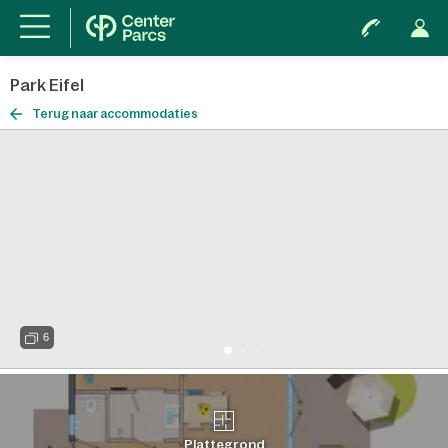
Park Eifel
Terug naar accommodaties
6
Plattegrond