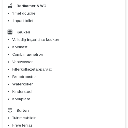
Badkamer & WC
1 met douche
1 apart toilet
Keuken
Volledig ingerichte keuken
Koelkast
Combimagnetron
Vaatwasser
Filterkoffiezetapparaat
Broodrooster
Waterkoker
Kinderstoel
Kookplaat
Buiten
Tuinmeubilair
Privé terras