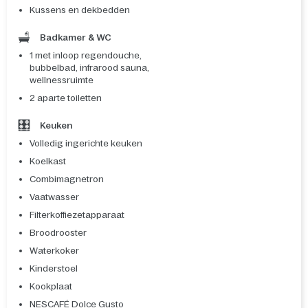
Kussens en dekbedden
Badkamer & WC
1 met inloop regendouche,
bubbelbad, infrarood sauna,
wellnessruimte
2 aparte toiletten
Keuken
Volledig ingerichte keuken
Koelkast
Combimagnetron
Vaatwasser
Filterkoffiezetapparaat
Broodrooster
Waterkoker
Kinderstoel
Kookplaat
NESCAFÉ Dolce Gusto