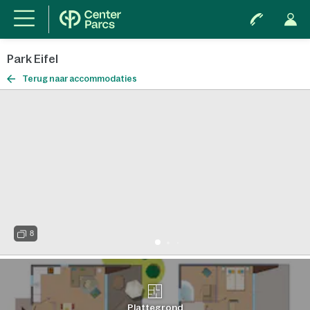
Park Eifel
Terug naar accommodaties
8
Plattegrond