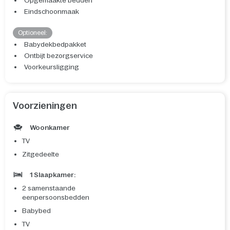
Opgemaakte bedden
Eindschoonmaak
Optioneel:
Babydekbedpakket
Ontbijt bezorgservice
Voorkeursligging
Voorzieningen
Woonkamer
TV
Zitgedeelte
1 Slaapkamer:
2 samenstaande
eenpersoonsbedden
Babybed
TV