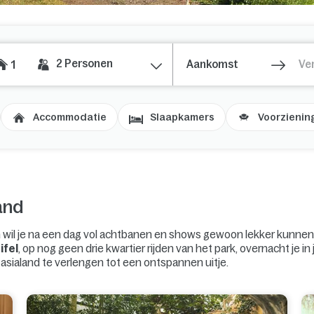
2
Personen
1
Accommodatie
Slaapkamers
Voorzienin
and
wil je na een dag vol achtbanen en shows gewoon lekker kunnen 
ifel
, op nog geen drie kwartier rijden van het park, overnacht je in
asialand
te verlengen tot een ontspannen uitje.