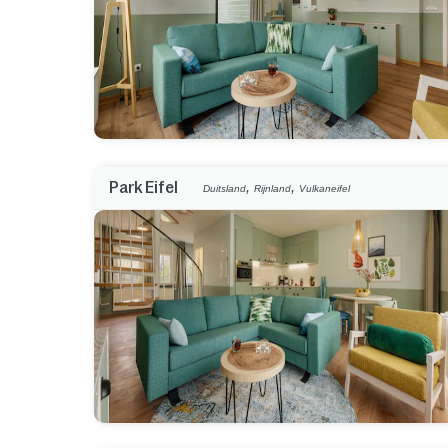
,
,
Park Eifel
Duitsland
Rijnland
Vulkaneifel