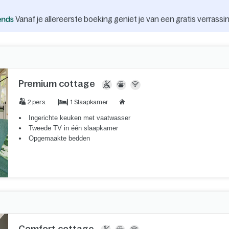
Vanaf je allereerste boeking geniet je van een gratis verrassin
Premium cottage
1 Slaapkamer
2 pers.
Ingerichte keuken met vaatwasser
Tweede TV in één slaapkamer
Opgemaakte bedden
Comfort cottage