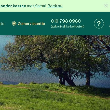
Boek nu
x zonder kosten
met Klarna!
010 798 0980
nts
Zomervakantie
(gebruikelijke belkosten)