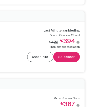
Last Minute aanbieding
Van vr. 25 tot ma. 28 sept
394
€
422
€
inclusief alle toeslagen
Meer info
Selecteer
Van vr. 6 tot ma. 9 nov
387
€