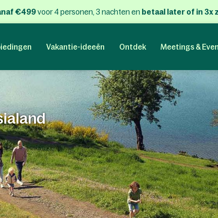
anaf €499
voor 4 personen, 3 nachten
en
betaal later of in 3
iedingen
Vakantie-ideeën
Ontdek
Meetings & Eve
sialand