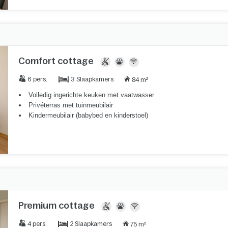
Comfort cottage
3 Slaapkamers
6 pers.
84 m²
Volledig ingerichte keuken met vaatwasser
Privéterras met tuinmeubilair
Kindermeubilair (babybed en kinderstoel)
Premium cottage
2 Slaapkamers
4 pers.
75 m²