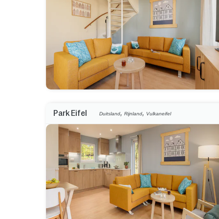
,
,
Park Eifel
Duitsland
Rijnland
Vulkaneifel