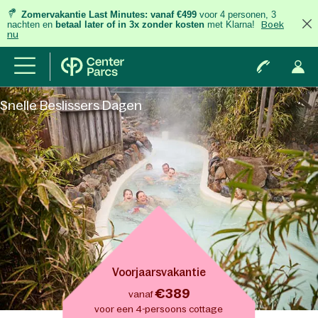
Zomervakantie Last Minutes:
vanaf €499
voor 4 personen, 3
nachten
en
betaal later of in 3x zonder kosten
met Klarna!
Boek
nu
Snelle Beslissers Dagen
Voorjaarsvakantie
€389
vanaf
voor een 4-persoons cottage