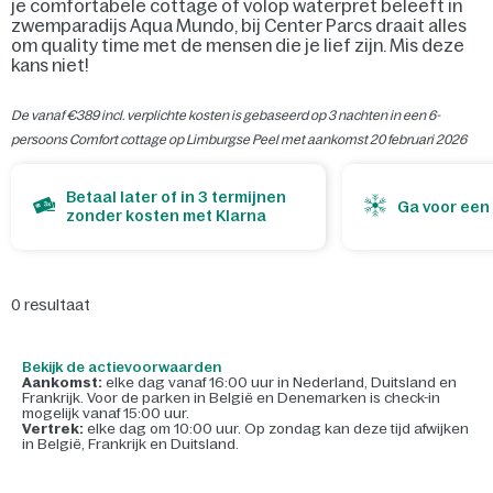
je comfortabele cottage of volop waterpret beleeft in
zwemparadijs Aqua Mundo, bij Center Parcs draait alles
om quality time met de mensen die je lief zijn. Mis deze
kans niet!
De vanaf €389 incl. verplichte kosten is gebaseerd op 3 nachten in een 6-
persoons Comfort cottage op Limburgse Peel met aankomst 20 februari 2026
Betaal later of in 3 termijnen
Ga voor een
zonder kosten met Klarna
0
resultaat
Bekijk de actievoorwaarden
Aankomst:
elke dag vanaf 16:00 uur in Nederland, Duitsland en
Frankrijk. Voor de parken in Belgi
ë en Denemarken is check-in
mogelijk vanaf 15:00 uur.
Vertrek:
elke dag om 10:00 uur. Op zondag kan deze tijd afwijken
in België, Frankrijk en Duitsland.