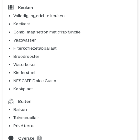
Keuken
Volledig ingerichte keuken
Koelkast
Combi-magnetron met crisp functie
Vaatwasser
Filterkoffiezetapparaat
Broodrooster
Waterkoker
Kinderstoel
NESCAFÉ Dolce Gusto
Kookplaat
Buiten
Balkon
Tuinmeubilair
Privé terras
Overige: