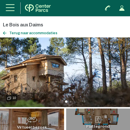
Le Bois aux Daims
Terug naar accommodaties
10
Plattegrond
Virtueel bezoek