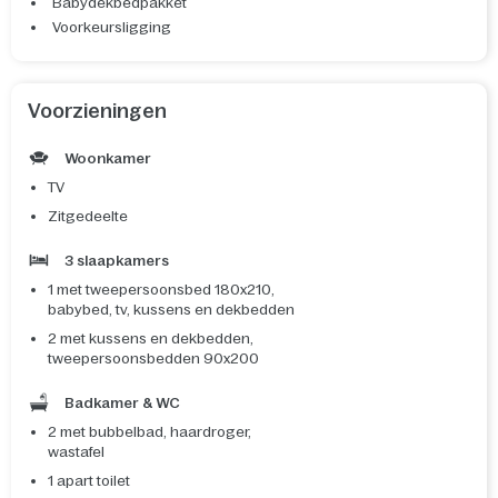
Babydekbedpakket
Voorkeursligging
Voorzieningen
Woonkamer
TV
Zitgedeelte
3 slaapkamers
1 met tweepersoonsbed 180x210,
babybed, tv, kussens en dekbedden
2 met kussens en dekbedden,
tweepersoonsbedden 90x200
Badkamer & WC
2 met bubbelbad, haardroger,
wastafel
1 apart toilet