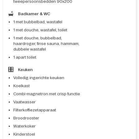
tweepersoonsbedden 90x200
Badkamer & WC
1 met bubbelbad, wastafel
1 met douche, wastafel, toilet
1 met douche, bubbelbad,
haardroger, finse sauna, hammam,
dubbele wastafel
1 apart toilet
Keuken
Volledig ingerichte keuken
Koelkast
Combi-magnetron met crisp functie
Vaatwasser
Filterkoffiezetapparaat
Broodrooster
Waterkoker
Kinderstoel