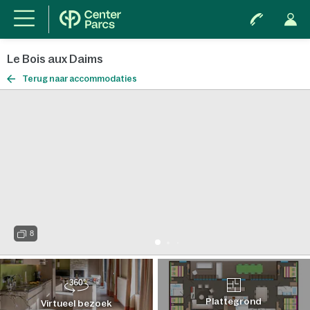
Le Bois aux Daims
Terug naar accommodaties
8
Plattegrond
Virtueel bezoek