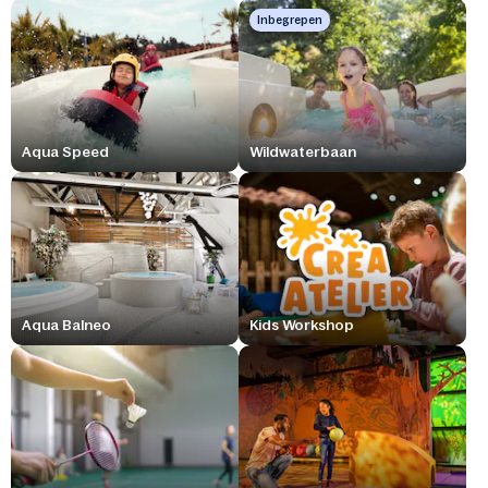
Inbegrepen
Aqua Speed
Wildwaterbaan
Aqua Balneo
Kids Workshop