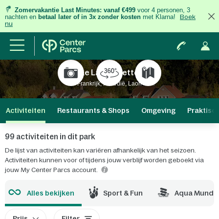
Zomervakantie Last Minutes:
vanaf €499
voor 4 personen, 3
nachten
en
betaal later of in 3x zonder kosten
met Klarna!
Boek
nu
Le Lac d'Ailette
Frankrijk, Picardië, Laon
Activiteiten
Restaurants & Shops
Omgeving
Praktisc
99 activiteiten in dit park
De lijst van activiteiten kan variëren afhankelijk van het seizoen.
Activiteiten kunnen voor of tijdens jouw verblijf worden geboekt via
jouw My Center Parcs account.
Alles bekijken
Sport & Fun
Aqua Mundo
Prijs
Filter