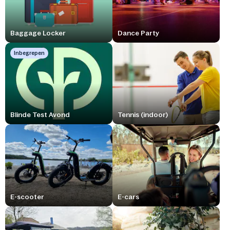
Baggage Locker
Dance Party
Inbegrepen
Blinde Test Avond
Tennis (indoor)
E-scooter
E-cars