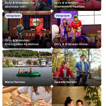
Orry & Vrienden: Op
Orry & Vrienden:
avontuur met..
Voorleesverhaaltjes
Inbegrepen
Inbegrepen
Orry & Vrienden:
Knotsgekke Spelshow
Orry & Vrienden Show
Waterfietsen
Gazelle fietsen