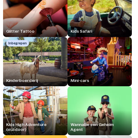
Glitter Tattoo
Kids Safari
Inbegrepen
Kinderboerderij
Mini-cars
Kids High Adventure
Wannabe een Geheim
(outdoor)
Agent