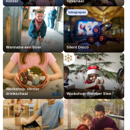
Ridder
Tovenaar
Inbegrepen
Wannabe een Boer
Silent Disco
Workshop: Vlinder
drinkschaal
Workshop: Rendier Slee