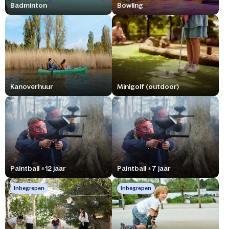
Badminton
Bowling
Kanoverhuur
Minigolf (outdoor)
Paintball +12 jaar
Paintball +7 jaar
Inbegrepen
Inbegrepen