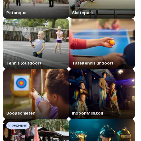
Petanque
Skatepark
Tennis (outdoor)
Tafeltennis (indoor)
Boogschieten
Indoor Minigolf
Inbegrepen