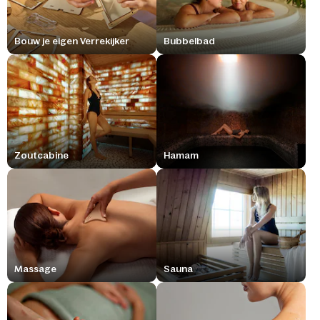
Bouw je eigen Verrekijker
Bubbelbad
Zoutcabine
Hamam
Massage
Sauna