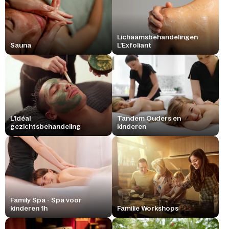
Lichaamsbehandelingen
Sauna
L'Exfoliant
L'Idéal
Tandem Ouders en
gezichtsbehandeling
kinderen
Family Spa - Spa voor
kinderen 1h
Familie Workshops