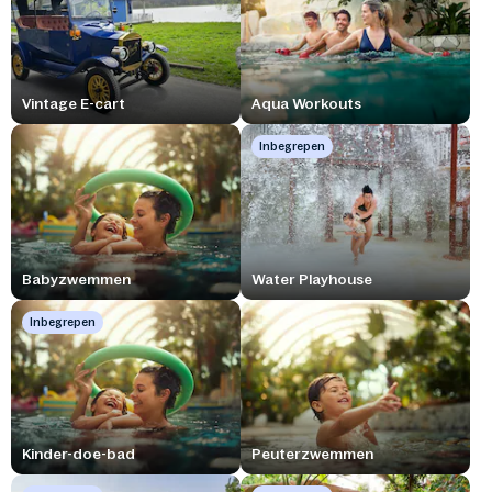
Vintage E-cart
Aqua Workouts
Inbegrepen
Babyzwemmen
Water Playhouse
Inbegrepen
Kinder-doe-bad
Peuterzwemmen