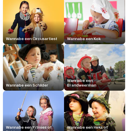
Wannabe een Circusartiest
Wannabe een Kok
Wannabe een
Wannabe een Schilder
Brandweerman
Wannabe een Prinses of
Wannabe een Heks of