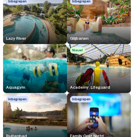
Inbegrepen
Inbegrepen
Lazy River
Glijbanen
Nieuw!
Aquagym
Academy: Lifeguard
Inbegrepen
Inbegrepen
Buitenbad
Family Quiz Night