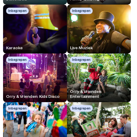
Inbegrepen
Inbegrepen
Karaoke
Live Muziek
Inbegrepen
Inbegrepen
Orry & Vrienden
Orry & Vrienden: Kids Disco
Entertainment
Inbegrepen
Inbegrepen