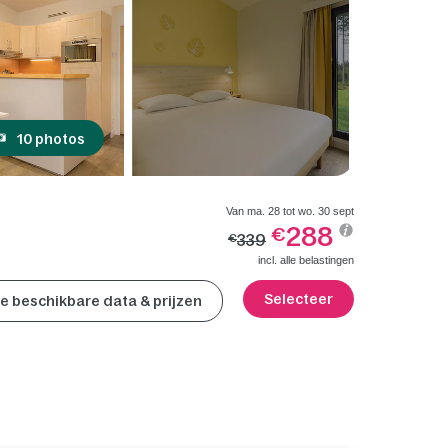
10 photos
Van ma. 28 tot wo. 30 sept
288
€
339
€
incl. alle belastingen
Selecteer
lle beschikbare data & prijzen