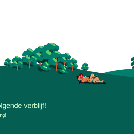
lgende verblijf!
ing!