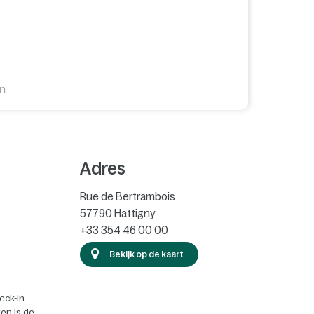
en
Adres
Rue de Bertrambois
57790
Hattigny
+33 354 46 00 00
Bekijk op de kaart
eck-in
en is de