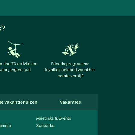
s?
r dan 70 activiteiten
Friends-programma:
voor jong en oud
loyaliteit beloond vanaf het
eerste verblijf
lle vakantiehuizen
Vakanties
Hondvriendel
Meetings & Events
gramma
Sunparks