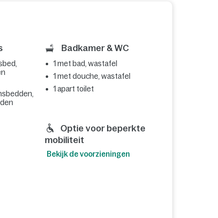
s
Badkamer & WC
sbed,
1 met bad, wastafel
en
1 met douche, wastafel
1 apart toilet
nsbedden,
dden
Optie voor beperkte
mobiliteit
Bekijk de voorzieningen