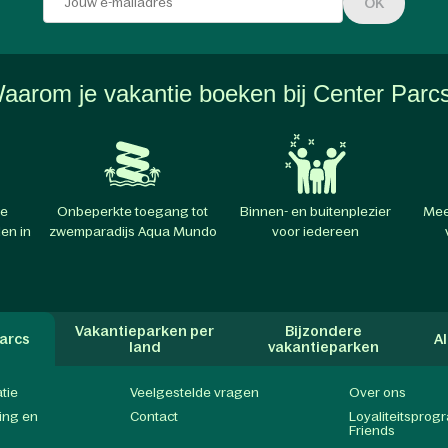
OK
aarom je vakantie boeken bij Center Parc
te
Onbeperkte toegang tot
Binnen- en buitenplezier
Mee
en in
zwemparadijs Aqua Mundo
voor iedereen
Vakantieparken per
Bijzondere
arcs
A
land
vakantieparken
atie
Veelgestelde vragen
Over ons
ing en
Contact
Loyaliteitspro
Friends