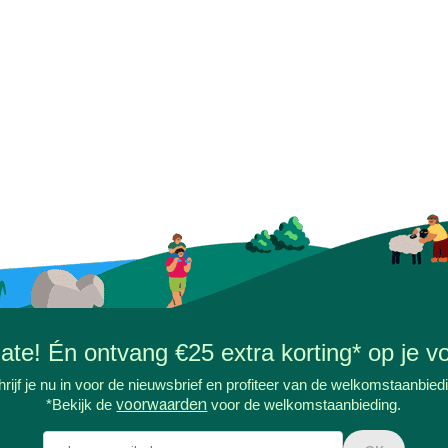
-date! Én ontvang €25 extra korting* op je vo
rijf je nu in voor de nieuwsbrief en profiteer van de welkomstaanbied
*Bekijk de
voorwaarden
voor de welkomstaanbieding.