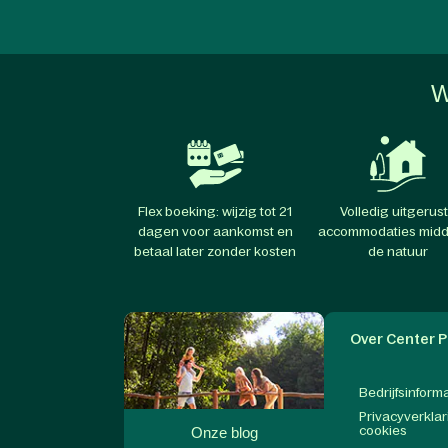
W
Flex boeking: wijzig tot 21
Volledig uitgerus
dagen voor aankomst en
accommodaties midd
betaal later zonder kosten
de natuur
Over Center P
Bedrijfsinform
Privacyverklar
cookies
Onze blog