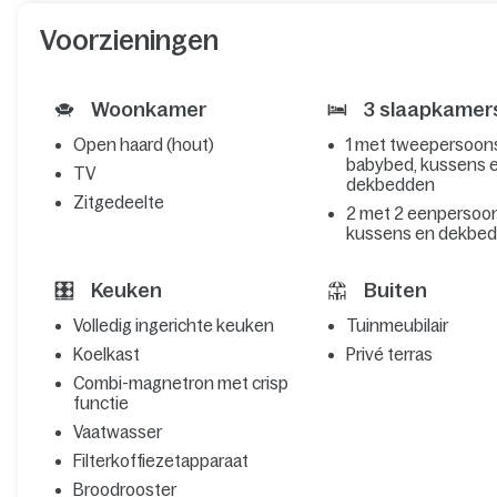
Voorzieningen
Woonkamer
3 slaapkamer
Open haard (hout)
1 met tweepersoon
babybed, kussens 
TV
dekbedden
Zitgedeelte
2 met 2 eenpersoo
kussens en dekbe
Keuken
Buiten
Volledig ingerichte keuken
Tuinmeubilair
Koelkast
Privé terras
Combi-magnetron met crisp
functie
Vaatwasser
Filterkoffiezetapparaat
Broodrooster