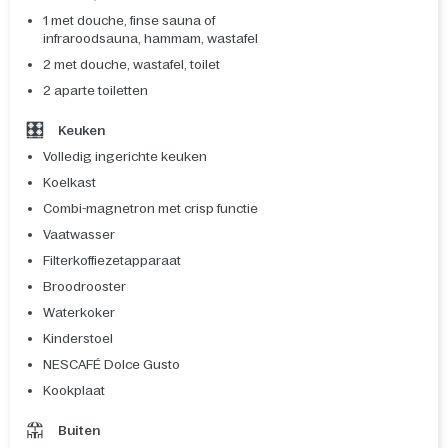
1 met douche, finse sauna of
infraroodsauna, hammam, wastafel
2 met douche, wastafel, toilet
2 aparte toiletten
Keuken
Volledig ingerichte keuken
Koelkast
Combi-magnetron met crisp functie
Vaatwasser
Filterkoffiezetapparaat
Broodrooster
Waterkoker
Kinderstoel
NESCAFÉ Dolce Gusto
Kookplaat
Buiten