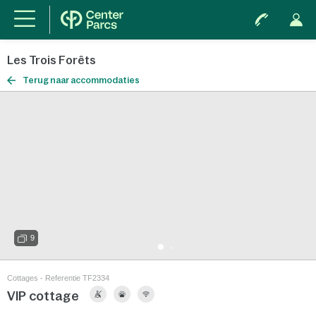
Les Trois Forêts
Terug naar accommodaties
9
Cottages - Referentie TF2334
VIP cottage