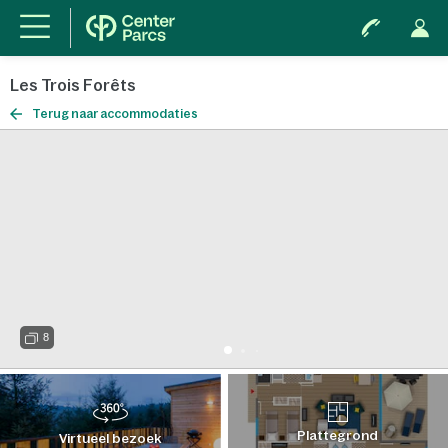
Les Trois Forêts
Terug naar accommodaties
8
Plattegrond
Virtueel bezoek