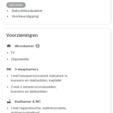
Optioneel:
Babydekbedpakket
Voorkeursligging
Voorzieningen
Woonkamer
TV
Zitgedeelte
3 slaapkamers
1 met tweepersoonsbed, babybed, tv,
kussens en dekbedden, kaptafel
2 met 2 eenpersoonsbedden,
kussens en dekbedden
Badkamer & WC
1 met regendouche, wellnessruimte,
dubbel bubbelbad