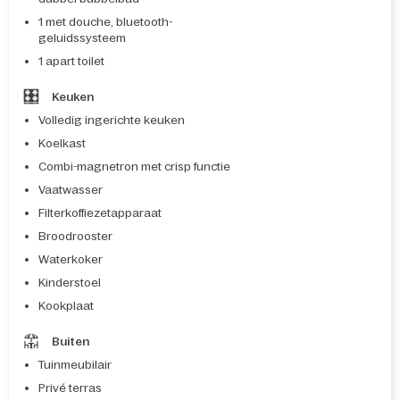
1 met douche, bluetooth-
geluidssysteem
1 apart toilet
Keuken
Volledig ingerichte keuken
Koelkast
Combi-magnetron met crisp functie
Vaatwasser
Filterkoffiezetapparaat
Broodrooster
Waterkoker
Kinderstoel
Kookplaat
Buiten
Tuinmeubilair
Privé terras