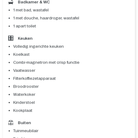
Badkamer & WC
1 met bad, wastafel
1 met douche, haardroger, wastafel
1 apart toilet
Keuken
Volledig ingerichte keuken
Koelkast
Combi-magnetron met crisp functie
Vaatwasser
Filterkoffiezetapparaat
Broodrooster
Waterkoker
Kinderstoel
Kookplaat
Buiten
Tuinmeubilair