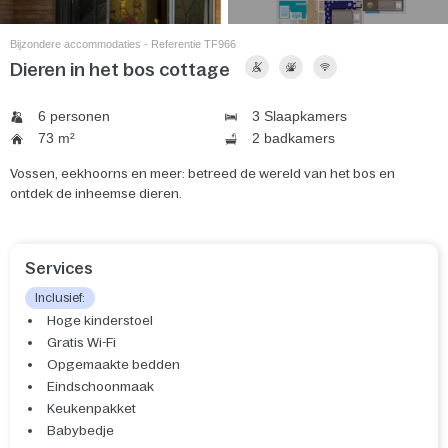
Bijzondere accommodaties - Referentie TF966
Dieren in het bos cottage
6 personen
3 Slaapkamers
73 m²
2 badkamers
Vossen, eekhoorns en meer: betreed de wereld van het bos en
ontdek de inheemse dieren.
Services
Inclusief:
Hoge kinderstoel
Gratis Wi-Fi
Opgemaakte bedden
Eindschoonmaak
Keukenpakket
Babybedje