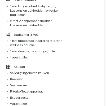
3 slaapkamers
1 met kingsize bed, babybed, tv,
kussens en dekbedden, en-suite
badkamer
2 met 2 eenpersoonsbedden,
kussens en dekbedden
Badkamer & WC
1 met bubbelbad, haardroger, grohe
wellness douche
1 met douche, haardroger, toilet
1 apart toilet
Keuken
Volledig ingerichte keuken
Koelkast
Vaatwasser
Filterkoffiezetapparaat
Broodrooster
Waterkoker