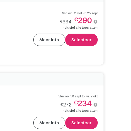
Van wo. 23 tot vr. 25 sept
290
€
334
€
inclusief alle toeslagen
Meer info
Selecteer
Van wo. 30 sept tot vr. 2 okt
234
€
272
€
inclusief alle toeslagen
Meer info
Selecteer