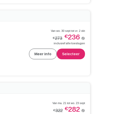
Van wo. 30 sept tot vr. 2 okt
236
€
273
€
inclusief alle toeslagen
Meer info
Selecteer
Van ma. 21 tot wo. 23 sept
282
€
322
€