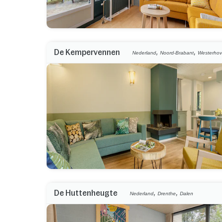
,
,
De Kempervennen
Nederland
Noord-Brabant
Westerho
,
,
De Huttenheugte
Nederland
Drenthe
Dalen