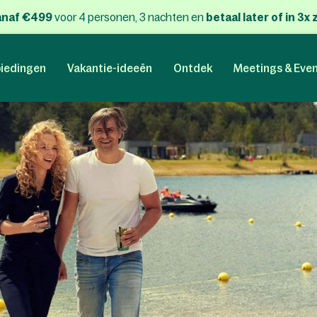
anaf €499
voor 4 personen, 3 nachten
en
betaal later of in 3
iedingen
Vakantie-ideeën
Ontdek
Meetings & Eve