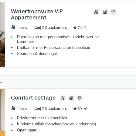
Waterfrontsuite VIP
Appartement
2 Slaapkamers
4 pers.
71m²
Ruim balkon met panoramisch uitzicht over het
Eemmeer
Badkamer met Finse sauna en bubbelbad
Shampoo & douchegel
ven
Comfort cottage
2 Slaapkamers
4 pers.
59 m²
Privéterras met tuinmeubilair
Kindermeubilair (babybed/box en kinderstoel)
Open haard