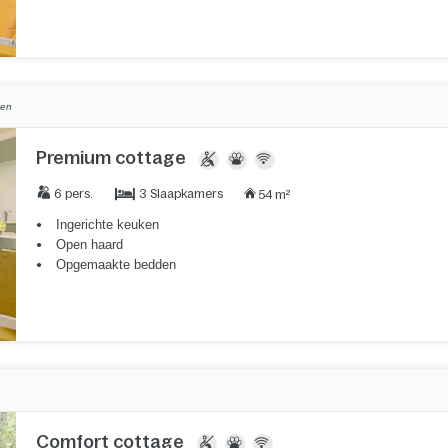
ven
Premium cottage
3 Slaapkamers
6 pers.
54 m²
Ingerichte keuken
Open haard
Opgemaakte bedden
Comfort cottage