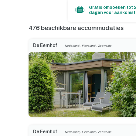
Gratis omboeken tot 
dagen voor aankomst
476
beschikbare accommodaties
,
,
De Eemhof
Nederland
Flevoland
Zeewolde
,
,
De Eemhof
Nederland
Flevoland
Zeewolde