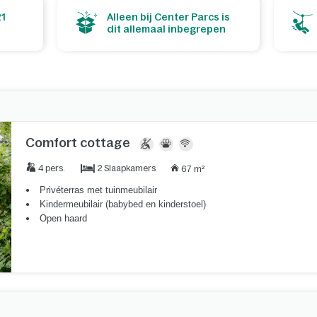
21
Alleen bij Center Parcs is
dit allemaal inbegrepen
Comfort cottage
2 Slaapkamers
4 pers.
67 m²
Privéterras met tuinmeubilair
Kindermeubilair (babybed en kinderstoel)
Open haard