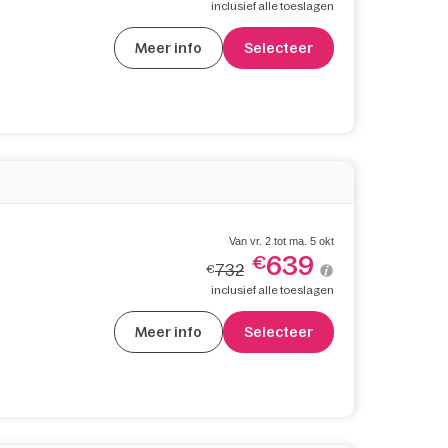
inclusief alle toeslagen
Meer info
Selecteer
Van vr. 2 tot ma. 5 okt
639
€
732
€
inclusief alle toeslagen
Meer info
Selecteer