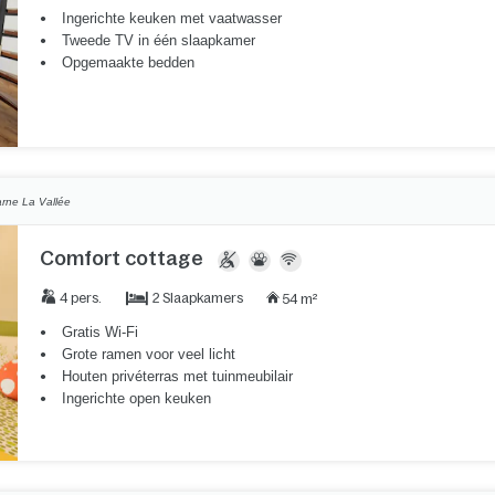
Ingerichte keuken met vaatwasser
Tweede TV in één slaapkamer
Opgemaakte bedden
rne La Vallée
Comfort cottage
2 Slaapkamers
4 pers.
54 m²
Gratis Wi-Fi
Grote ramen voor veel licht
Houten privéterras met tuinmeubilair
Ingerichte open keuken