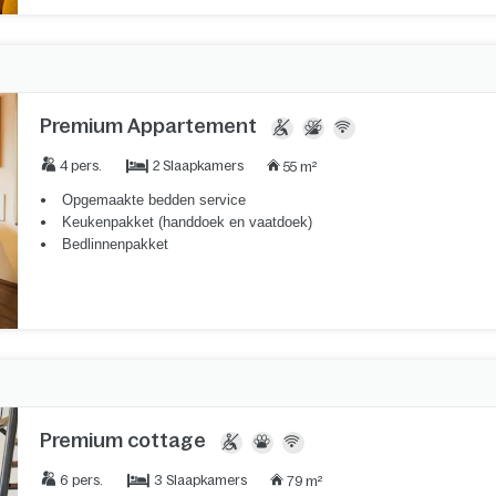
Premium Appartement
2 Slaapkamers
4 pers.
55 m²
Opgemaakte bedden service
Keukenpakket (handdoek en vaatdoek)
Bedlinnenpakket
Premium cottage
3 Slaapkamers
6 pers.
79 m²