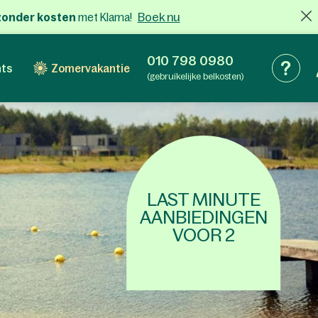
Boek nu
x zonder kosten
met Klarna!
010 798 0980
nts
Zomervakantie
(gebruikelijke belkosten)
LAST MINUTE
AANBIEDINGEN
VOOR 2