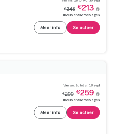
Van ma. 28 tot wo. 30 sept
213
€
245
€
inclusief alle toeslagen
Meer info
Selecteer
Van wo. 16 tot vr. 18 sept
259
€
299
€
inclusief alle toeslagen
Meer info
Selecteer