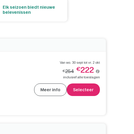
Elk seizoen biedt nieuwe
belevenissen
Van wo. 30 sept tot vr. 2 okt
222
€
254
€
inclusief alle toeslagen
Meer info
Selecteer