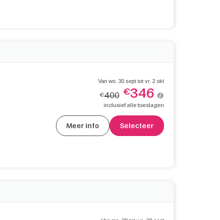
Van wo. 30 sept tot vr. 2 okt
346
€
400
€
inclusief alle toeslagen
Meer info
Selecteer