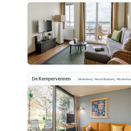
,
,
De Kempervennen
Nederland
Noord-Brabant
Westerho