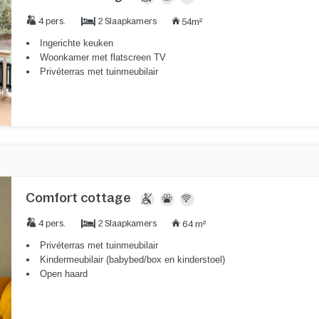
2 Slaapkamers
4 pers.
54m²
Ingerichte keuken
Woonkamer met flatscreen TV
Privéterras met tuinmeubilair
Comfort cottage
2 Slaapkamers
4 pers.
64 m²
Privéterras met tuinmeubilair
Kindermeubilair (babybed/box en kinderstoel)
Open haard