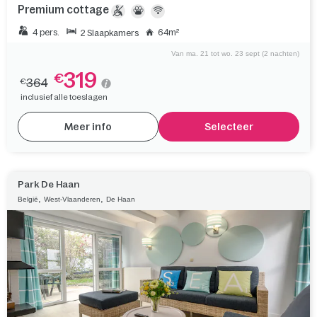
Premium cottage
4 pers.
64m²
2 Slaapkamers
Van ma. 21 tot wo. 23 sept (2 nachten)
319
€
364
€
inclusief alle toeslagen
Meer info
Selecteer
Park De Haan
,
,
België
West-Vlaanderen
De Haan