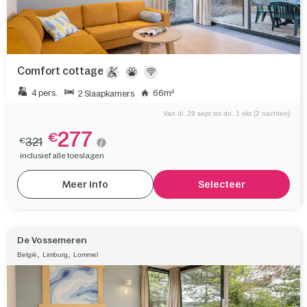
Comfort cottage
4 pers.
66m²
2 Slaapkamers
Van di. 29 sept tot do. 1 okt (2 nachten)
277
€
321
€
inclusief alle toeslagen
Meer info
Selecteer
De Vossemeren
,
,
België
Limburg
Lommel