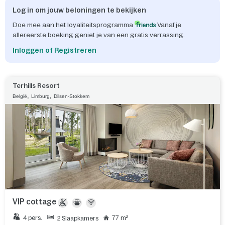
Log in om jouw beloningen te bekijken
Doe mee aan het loyaliteitsprogramma
Vanaf je
allereerste boeking geniet je van een gratis verrassing.
Inloggen of Registreren
Terhills Resort
,
,
België
Limburg
Dilsen-Stokkem
VIP cottage
4 pers.
77 m²
2 Slaapkamers