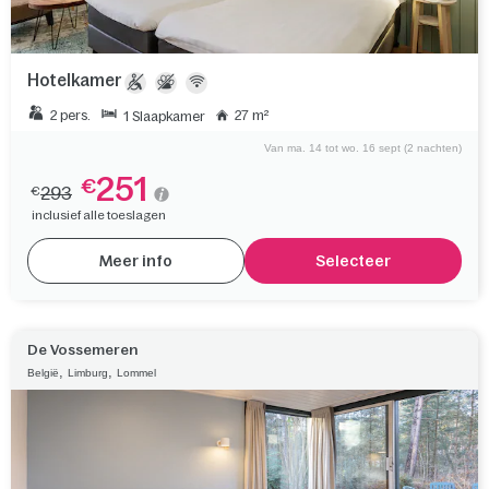
Hotelkamer
2 pers.
27 m²
1 Slaapkamer
Van ma. 14 tot wo. 16 sept (2 nachten)
251
€
293
€
inclusief alle toeslagen
Meer info
Selecteer
De Vossemeren
,
,
België
Limburg
Lommel