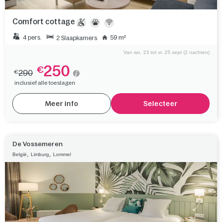
Comfort cottage
4 pers.
59 m²
2 Slaapkamers
Van wo. 23 tot vr. 25 sept (2 nachten)
250
€
290
€
inclusief alle toeslagen
Meer info
Selecteer
De Vossemeren
,
,
België
Limburg
Lommel