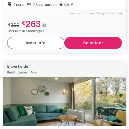
4 pers.
62m²
2 Slaapkamers
Van ma. 21 tot wo. 23 sept (2 nachten)
263
€
300
€
inclusief alle toeslagen
Meer info
Selecteer
Erperheide
,
,
België
Limburg
Peer