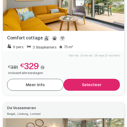
Comfort cottage
6 pers.
75 m²
3 Slaapkamers
Van ma. 14 tot wo. 16 sept (2 nachten)
329
€
381
€
inclusief alle toeslagen
Meer info
Selecteer
De Vossemeren
,
,
België
Limburg
Lommel