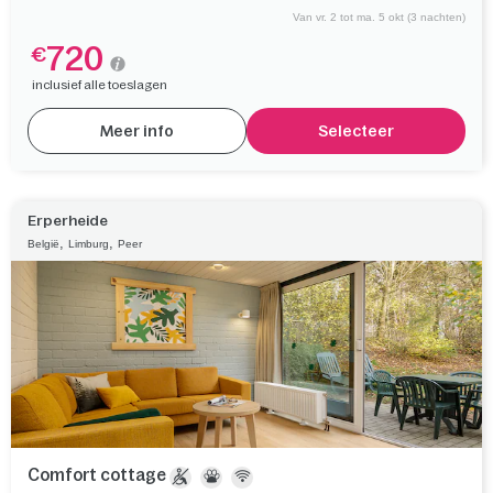
Van vr. 2 tot ma. 5 okt (3 nachten)
720
€
inclusief alle toeslagen
Meer info
Selecteer
Erperheide
,
,
België
Limburg
Peer
Comfort cottage