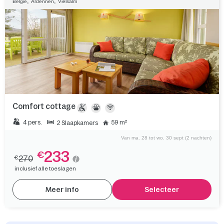
,
,
België
Ardennen
Vielsalm
Comfort cottage
4 pers.
59 m²
2 Slaapkamers
Van ma. 28 tot wo. 30 sept (2 nachten)
233
€
270
€
inclusief alle toeslagen
Meer info
Selecteer