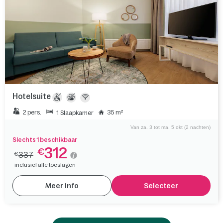
Hotelsuite
2 pers.
35 m²
1 Slaapkamer
Van za. 3 tot ma. 5 okt (2 nachten)
Slechts 1 beschikbaar
312
€
337
€
inclusief alle toeslagen
Meer info
Selecteer