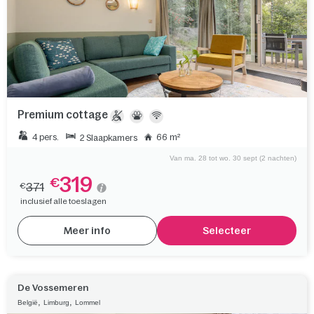
Premium cottage
4 pers.
66 m²
2 Slaapkamers
Van ma. 28 tot wo. 30 sept (2 nachten)
319
€
371
€
inclusief alle toeslagen
Meer info
Selecteer
De Vossemeren
,
,
België
Limburg
Lommel