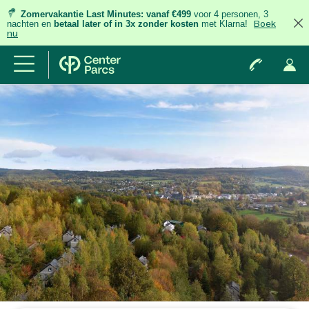
Zomervakantie Last Minutes:
vanaf €499
voor 4 personen, 3
nachten
en
betaal later of in 3x zonder kosten
met Klarna!
Boek
nu