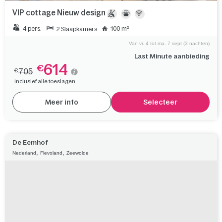
VIP cottage Nieuw design
4 pers.
100 m²
2 Slaapkamers
Van vr. 4 tot ma. 7 sept (3 nachten)
Last Minute aanbieding
614
€
705
€
inclusief alle toeslagen
Meer info
Selecteer
De Eemhof
,
,
Nederland
Flevoland
Zeewolde