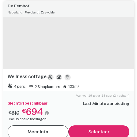
Meer info
Selecteer
De Eemhof
,
,
Nederland
Flevoland
Zeewolde
Wellness cottage
4 pers.
103m²
2 Slaapkamers
Van wo. 16 tot vr. 18 sept (2 nachten)
Slechts 1 beschikbaar
Last Minute aanbieding
694
€
810
€