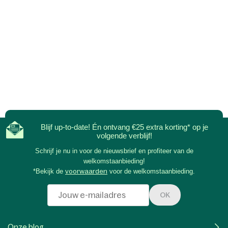
mogelijk vanaf 15:00 uur.
Vertrek
: elke dag om 10:00 uur. Op zondag kan deze tijd afwijken
in België, Frankrijk en Duitsland.
Blijf up-to-date! Én ontvang €25 extra korting* op je
volgende verblijf!
Schrijf je nu in voor de nieuwsbrief en profiteer van de
welkomstaanbieding!
*Bekijk de
voorwaarden
voor de welkomstaanbieding.