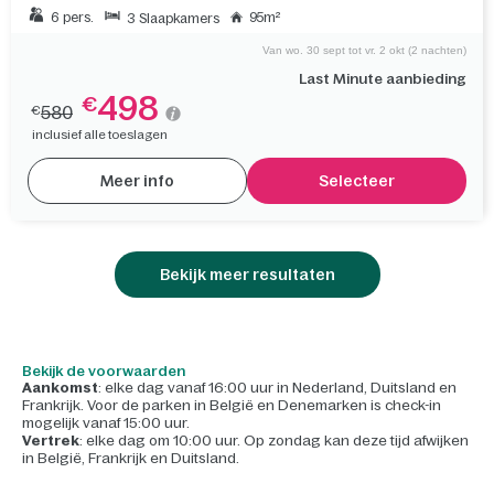
VIP Eden cottage
6 pers.
95m²
3 Slaapkamers
Van wo. 30 sept tot vr. 2 okt (2 nachten)
Last Minute aanbieding
498
€
580
€
inclusief alle toeslagen
Meer info
Selecteer
Bekijk meer resultaten
Bekijk de voorwaarden
Aankomst
: elke dag vanaf 16:00 uur in Nederland, Duitsland en
Frankrijk. Voor de parken in België en Denemarken is check-in