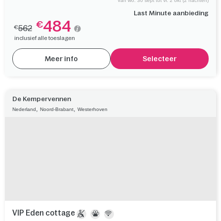
VIP cottage
6 pers.
96 m²
3 Slaapkamers
Van wo. 30 sept tot vr. 2 okt (2 nachten)
Last Minute aanbieding
484
€
562
€
inclusief alle toeslagen
Meer info
Selecteer
De Kempervennen
,
,
Nederland
Noord-Brabant
Westerhoven