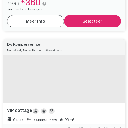
Van wo. 26 tot vr. 28 aug (2 nachten)
Last Minute aanbieding
360
€
396
€
inclusief alle toeslagen
Meer info
Selecteer
De Kempervennen
,
,
Nederland
Noord-Brabant
Westerhoven