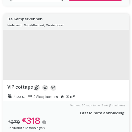
inclusief alle toeslagen
Meer info
Selecteer
De Kempervennen
,
,
Nederland
Noord-Brabant
Westerhoven
VIP cottage
4 pers.
55 m²
2 Slaapkamers
Van wo. 30 sept tot vr. 2 okt (2 nachten)