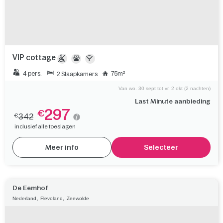
VIP cottage
4 pers.
75m²
2 Slaapkamers
Van wo. 30 sept tot vr. 2 okt (2 nachten)
Last Minute aanbieding
297
€
342
€
inclusief alle toeslagen
Meer info
Selecteer