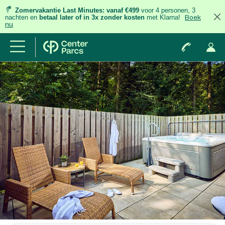
Zomervakantie Last Minutes:
vanaf €499
voor 4 personen, 3
nachten
en
betaal later of in 3x zonder kosten
met Klarna!
Boek
nu