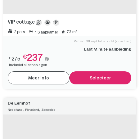
VIP cottage
2 pers.
73 m²
1 Slaapkamer
Van wo. 30 sept tot vr. 2 okt (2 nachten)
Last Minute aanbieding
237
€
275
€
inclusief alle toeslagen
Meer info
Selecteer
De Eemhof
,
,
Nederland
Flevoland
Zeewolde