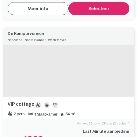
Last Minute aanbieding
318
€
370
€
inclusief alle toeslagen
Meer info
Selecteer
De Kempervennen
,
,
Nederland
Noord-Brabant
Westerhoven
VIP cottage
2 pers.
54 m²
1 Slaapkamer