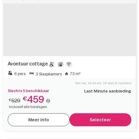
De Eemhof
,
,
Nederland
Flevoland
Zeewolde
Avontuur cottage
6 pers.
73 m²
3 Slaapkamers
Van ma. 14 tot wo. 16 sept (2 nachten)
Slechts 5 beschikbaar
Last Minute aanbieding
459
€
529
€
inclusief alle toeslagen