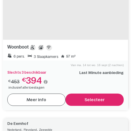
De Eemhof
,
,
Nederland
Flevoland
Zeewolde
Woonboot
6 pers.
97 m²
3 Slaapkamers
Van ma. 14 tot wo. 16 sept (2 nachten)
Slechts 3 beschikbaar
Last Minute aanbieding
394
€
453
€
inclusief alle toeslagen
Meer info
Selecteer