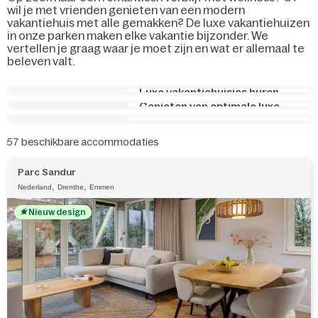
wil je met vrienden genieten van een modern
vakantiehuis met alle gemakken? De luxe vakantiehuizen
in onze parken maken elke vakantie bijzonder. We
vertellen je graag waar je moet zijn en wat er allemaal te
beleven valt.
Luxe vakantiehuisjes huren
in Nederland
Genieten van optimale luxe
tijdens de vakantie
Genieten van de omgeving
57
beschikbare accommodaties
Parc Sandur
,
,
Nederland
Drenthe
Emmen
Nieuw design