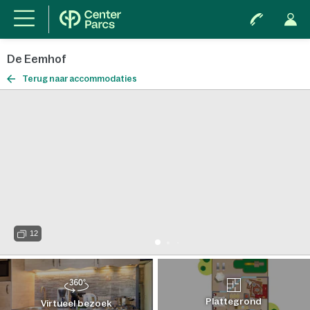
De Eemhof
Terug naar accommodaties
12
Plattegrond
Virtueel bezoek