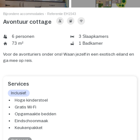
Bijzondere accommodaties - Referentie EH1543
Avontuur cottage
6 personen
3 Slaapkamers
73 m²
1 Badkamer
Voor de avonturiers onder ons! Waan jezelf in een exotisch eiland en
ga mee op reis.
Services
Inclusief:
Hoge kinderstoel
Gratis Wi-Fi
Opgemaakte bedden
Eindschoonmaak
Keukenpakket