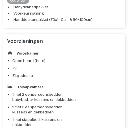
Optioneel:
Babydekbedpakket
Voorkeursligging
Handdoekenpakket (70x140cm & 50x100cm)
Voorzieningen
Woonkamer
Open haard (hout)
TV
Zitgedeelte
3 slaapkamers
1 met 2 eenpersoonsbedden,
babybed, tv, kussens en dekbedden
1 met 2 eenpersoonsbedden,
kussens en dekbedden
1 met stapelbed, kussens en
dekbedden