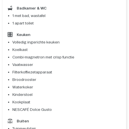
Badkamer & WC
1 met bad, wastafel
1 apart toilet
Keuken
Volledig ingerichte keuken
Koelkast
Combi-magnetron met crisp functie
Vaatwasser
Filterkoffiezetapparaat
Broodrooster
Waterkoker
Kinderstoel
Kookplaat
NESCAFÉ Dolce Gusto
Buiten
Tuinmeubilair