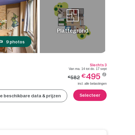
Plattegrond
9 photos
Slechts 3
Van ma. 14 tot do. 17 sept
495
€
582
€
incl. alle belastingen
Selecteer
lle beschikbare data & prijzen