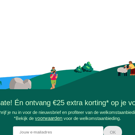
-date! Én ontvang €25 extra korting* op je vo
rijf je nu in voor de nieuwsbrief en profiteer van de welkomstaanbied
*Bekijk de
voorwaarden
voor de welkomstaanbieding.
OK