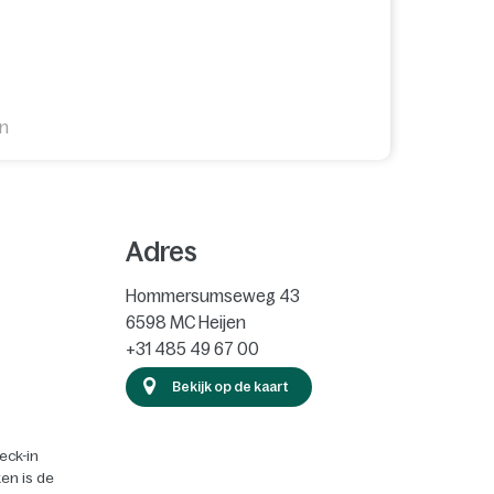
en
Adres
Hommersumseweg 43
6598 MC
Heijen
+31 485 49 67 00
Bekijk op de kaart
eck-in
en is de