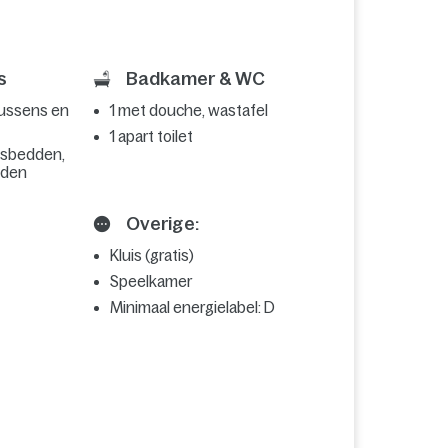
s
Badkamer & WC
kussens en
1 met douche, wastafel
1 apart toilet
nsbedden,
dden
Overige:
Kluis (gratis)
Speelkamer
Minimaal energielabel: D