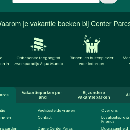
aarom je vakantie boeken bij Center Parc
te
Onbeperkte toegang tot
Binnen- en buitenplezier
Mee
en in
zwemparadijs Aqua Mundo
voor iedereen
Vakantieparken per
Bijzondere
arcs
A
land
vakantieparken
atie
Veelgestelde vragen
Over ons
ing en
Contact
Loyaliteitspro
Friends
orwaarden
Dagje Center Parcs
Duurzaamheid