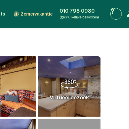
010 798 0980
nts
Zomervakantie
(gebruikelijke belkosten)
Virtueel bezoek