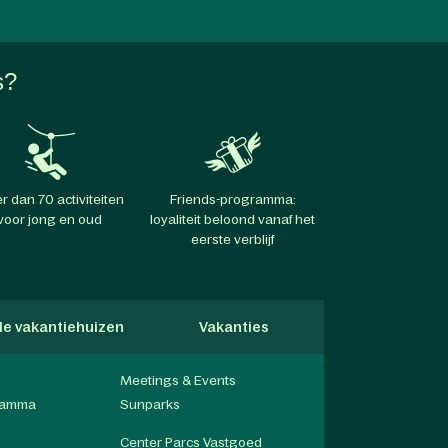
s?
r dan 70 activiteiten
Friends-programma:
voor jong en oud
loyaliteit beloond vanaf het
eerste verblijf
lle vakantiehuizen
Vakanties
Hondvriendel
Meetings & Events
gramma
Sunparks
Center Parcs Vastgoed