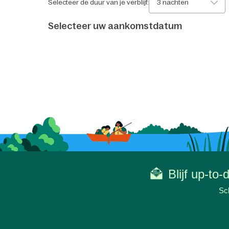
Selecteer de duur van je verblijf:
3 nachten
Selecteer uw aankomstdatum
Blijf up-to
Sch