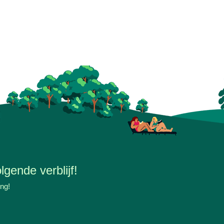
lgende verblijf!
ing!