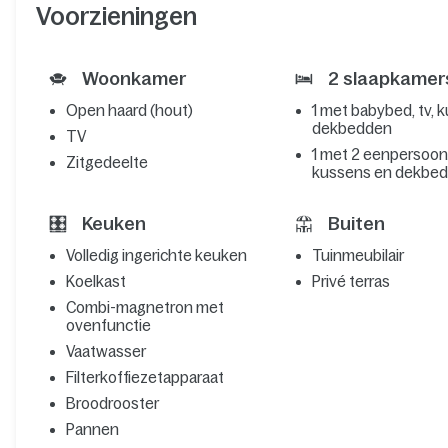
Voorzieningen
Woonkamer
2 slaapkamer
Open haard (hout)
1 met babybed, tv, 
dekbedden
TV
1 met 2 eenpersoo
Zitgedeelte
kussens en dekbe
Keuken
Buiten
Volledig ingerichte keuken
Tuinmeubilair
Koelkast
Privé terras
Combi-magnetron met
ovenfunctie
Vaatwasser
Filterkoffiezetapparaat
Broodrooster
Pannen