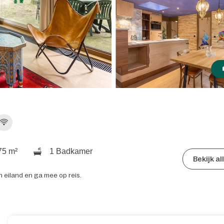
5 m²
1 Badkamer
Bekijk a
h eiland en ga mee op reis.