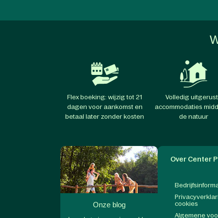
W
Flex boeking: wijzig tot 21
Volledig uitgerus
dagen voor aankomst en
accommodaties midd
betaal later zonder kosten
de natuur
Over Center P
Bedrijfsinform
Privacyverklar
cookies
Onze blog
Algemene vo