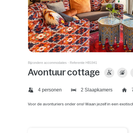
Bijzondere accommodaties - Referentie HB1941
Avontuur cottage
4 personen
2 Slaapkamers
7
Voor de avonturiers onder ons! Waan jezelf in een exotisc