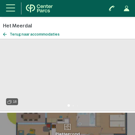
Het Meerdal
Terug naar accommodaties
18
Plattegrond