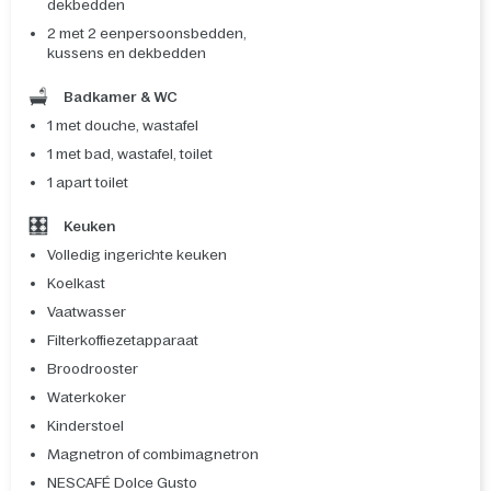
dekbedden
2 met 2 eenpersoonsbedden,
kussens en dekbedden
Badkamer & WC
1 met douche, wastafel
1 met bad, wastafel, toilet
1 apart toilet
Keuken
Volledig ingerichte keuken
Koelkast
Vaatwasser
Filterkoffiezetapparaat
Broodrooster
Waterkoker
Kinderstoel
Magnetron of combimagnetron
NESCAFÉ Dolce Gusto