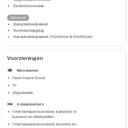
Eindschoonmaak
Optioneel:
Babydekbedpakket
Voorkeursligging
Handdoekenpakket (70x140cm & 50x100cm)
Voorzieningen
Woonkamer
Open haard (hout)
TV
Zitgedeelte
4 slaapkamers
1 met tweepersoonsbed, babybed, tv,
kussens en dekbedden
1 met tweepersoonsbed, kussens en