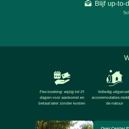
Blijf up-to
Sch
W
Flex boeking: wijzig tot 21
Volledig uitgerus
dagen voor aankomst en
accommodaties midd
betaal later zonder kosten
de natuur
Over Center P