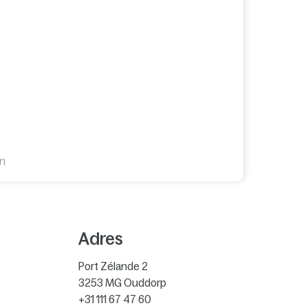
en
Adres
Port Zélande 2
3253 MG
Ouddorp
+31 111 67 47 60