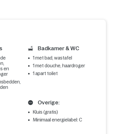
s
Badkamer & WC
nde
1 met bad, wastafel
n,
1 met douche, haardroger
ns en
1 apart toilet
oger
nsbedden,
dden
Overige:
Kluis (gratis)
Minimaal energielabel: C