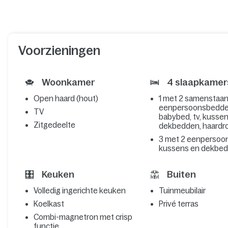
Voorzieningen
Woonkamer
4 slaapkamer
Open haard (hout)
1 met 2 samenstaa
eenpersoonsbedde
TV
babybed, tv, kusse
Zitgedeelte
dekbedden, haardr
3 met 2 eenpersoo
kussens en dekbe
Keuken
Buiten
Volledig ingerichte keuken
Tuinmeubilair
Koelkast
Privé terras
Combi-magnetron met crisp
functie