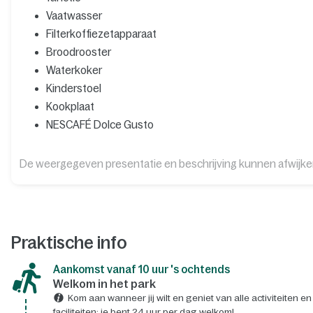
Vaatwasser
Filterkoffiezetapparaat
Broodrooster
Waterkoker
Kinderstoel
Kookplaat
NESCAFÉ Dolce Gusto
De weergegeven presentatie en beschrijving kunnen afwijk
Praktische info
Aankomst vanaf 10 uur 's ochtends
Welkom in het park
Kom aan wanneer jij wilt en geniet van alle activiteiten en
faciliteiten: je bent 24 uur per dag welkom!