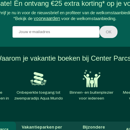
-date! Én ontvang €25 extra korting* op je vo
rijf je nu in voor de nieuwsbrief en profiteer van de welkomstaanbied
*Bekijk de
voorwaarden
voor de welkomstaanbieding.
OK
aarom je vakantie boeken bij Center Parc
te
Onbeperkte toegang tot
Binnen- en buitenplezier
Mee
en in
zwemparadijs Aqua Mundo
voor iedereen
Vakantieparken per
Bijzondere
arcs
A