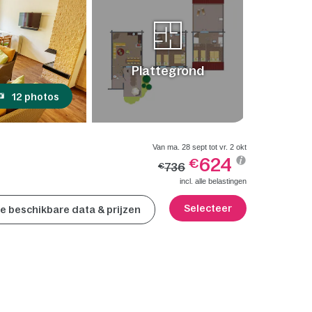
Plattegrond
12 photos
Van ma. 28 sept tot vr. 2 okt
624
€
736
€
incl. alle belastingen
Selecteer
lle beschikbare data & prijzen