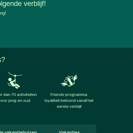
lgende verblijf!
ing!
s?
r dan 70 activiteiten
Friends-programma:
voor jong en oud
loyaliteit beloond vanaf het
eerste verblijf
lle vakantiehuizen
Vakanties
Hondvriendel