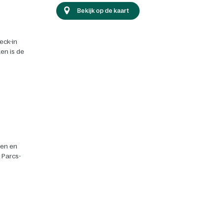
Bekijk op de kaart
eck-in
en is de
ten en
r Parcs-