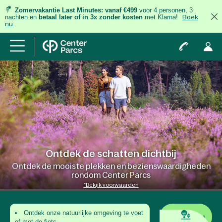
Zomervakantie Last Minutes:
vanaf €499
voor 4 personen, 3
nachten
en
betaal later of in 3x zonder kosten
met Klarna!
Boek
nu
Ontdek de schatten dichtbij
Ontdek de mooiste plekken en bezienswaardigheden
rondom Center Parcs
*Bekijk voorwaarden
Ontdek onze natuurlijke omgeving te voet
Last Minutes
of met de fiets.