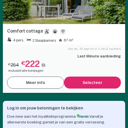
Comfort cottage
4 pers.
67 m²
2 Slaapkamers
Van wo. 30 sept tot vr. 2 okt (2 nachten)
Last Minute aanbieding
222
€
254
€
inclusief alle toeslagen
Meer info
Selecteer
Log in om jouw beloningen te bekijken
Doe mee aan het loyaliteitsprogramma
Vanaf je
allereerste boeking geniet je van een gratis verrassing.