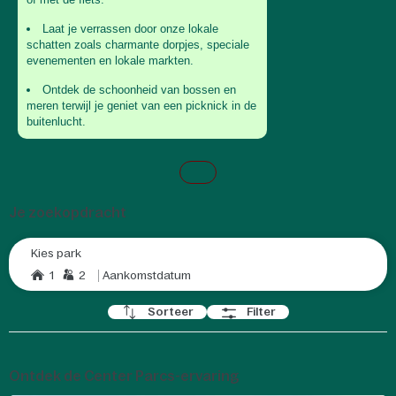
Ontspannen
wandelen
Laat je verrassen door onze lokale
op
Wees er snel bij!
schatten zoals charmante dorpjes, speciale
ontdekking
evenementen en lokale markten.
naar natuur
Ontdek de schoonheid van bossen en
meren terwijl je geniet van een picknick in de
buitenlucht.
Je zoekopdracht
Kies park
1
2
Aankomstdatum
Sorteer
Filter
Ontdek de Center Parcs-ervaring