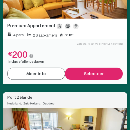
Premium Appartement
4 pers.
55 m²
2 Slaapkamers
Van wo. 4 tot vr. 6 nov (2 nachten)
200
€
inclusief alle toeslagen
Meer info
Selecteer
Port Zélande
,
,
Nederland
Zuid-Holland
Ouddorp