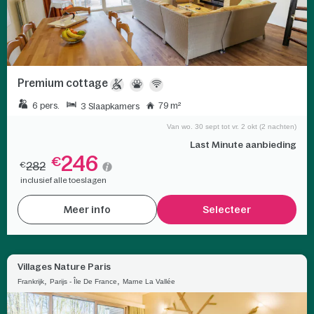
Premium cottage
6 pers.
79 m²
3 Slaapkamers
Van wo. 30 sept tot vr. 2 okt (2 nachten)
Last Minute aanbieding
246
€
282
€
inclusief alle toeslagen
Meer info
Selecteer
Villages Nature Paris
,
,
Frankrijk
Parijs - Île De France
Marne La Vallée