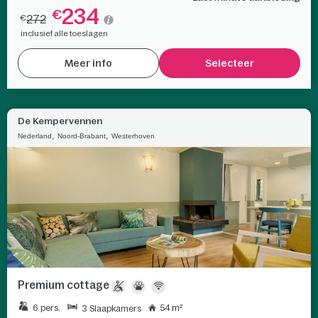
234
€
272
€
inclusief alle toeslagen
Meer info
Selecteer
De Kempervennen
,
,
Nederland
Noord-Brabant
Westerhoven
Premium cottage
6 pers.
54 m²
3 Slaapkamers