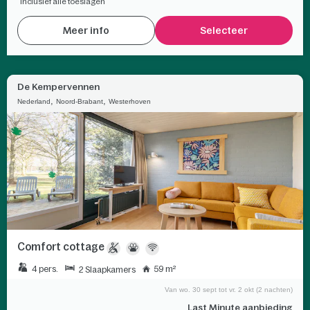
inclusief alle toeslagen
Meer info
Selecteer
De Kempervennen
,
,
Nederland
Noord-Brabant
Westerhoven
Comfort cottage
4 pers.
59 m²
2 Slaapkamers
Van wo. 30 sept tot vr. 2 okt (2 nachten)
Last Minute aanbieding