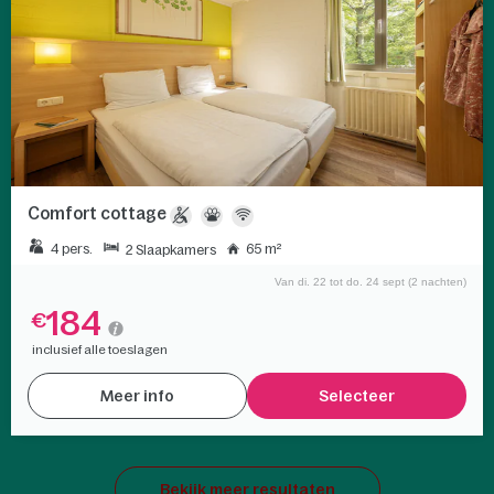
Comfort cottage
4 pers.
65 m²
2 Slaapkamers
Van di. 22 tot do. 24 sept (2 nachten)
184
€
inclusief alle toeslagen
Meer info
Selecteer
Bekijk meer resultaten