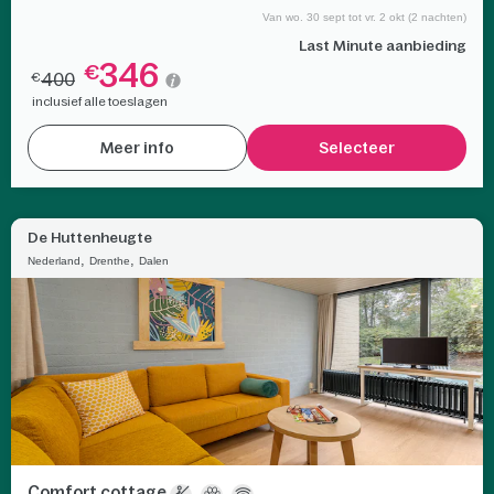
Van wo. 30 sept tot vr. 2 okt (2 nachten)
Last Minute aanbieding
346
€
400
€
inclusief alle toeslagen
Meer info
Selecteer
De Huttenheugte
,
,
Nederland
Drenthe
Dalen
Comfort cottage