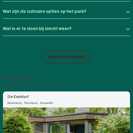
Wat zijn de culinaire opties op het park?
Wat is er te doen bij slecht weer?
Boek nu je verblijf
Kies je verblijf
480
beschikbare accommodaties
De Eemhof
,
,
Nederland
Flevoland
Zeewolde