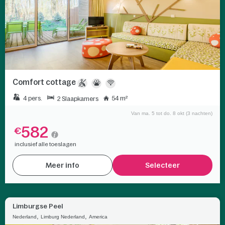
Comfort cottage
4 pers.
54 m²
2 Slaapkamers
Van ma. 5 tot do. 8 okt (3 nachten)
582
€
inclusief alle toeslagen
Meer info
Selecteer
Limburgse Peel
,
,
Nederland
Limburg Nederland
America