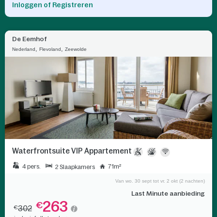
Inloggen of Registreren
De Eemhof
,
,
Nederland
Flevoland
Zeewolde
Waterfrontsuite VIP Appartement
4 pers.
71m²
2 Slaapkamers
Van wo. 30 sept tot vr. 2 okt (2 nachten)
Last Minute aanbieding
263
€
302
€