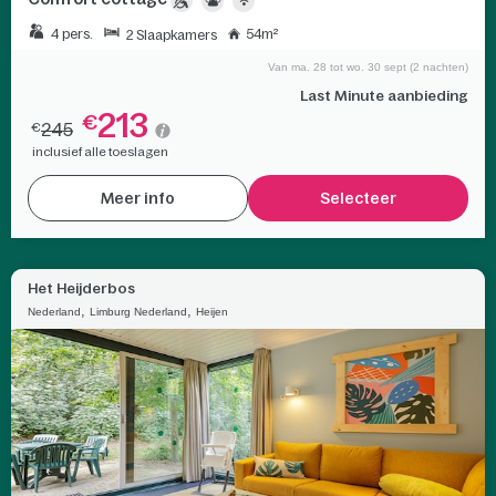
4 pers.
54m²
2 Slaapkamers
Van ma. 28 tot wo. 30 sept (2 nachten)
Last Minute aanbieding
213
€
245
€
inclusief alle toeslagen
Meer info
Selecteer
Het Heijderbos
,
,
Nederland
Limburg Nederland
Heijen