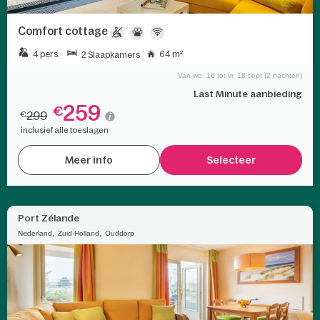
Comfort cottage
4 pers.
64 m²
2 Slaapkamers
Van wo. 16 tot vr. 18 sept (2 nachten)
Last Minute aanbieding
259
€
299
€
inclusief alle toeslagen
Meer info
Selecteer
Port Zélande
,
,
Nederland
Zuid-Holland
Ouddorp